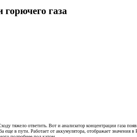
 горючего газа
оду тяжело ответить. Вот и анализатор концентрации газа появ
ужба еще в пути. Работает от аккумулятора, отображает значени
ного подробнее под катом.