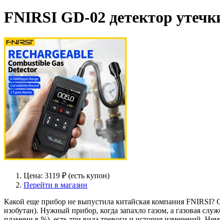
FNIRSI GD-02 детектор утечки
Цена: 3119 ₽ (есть купон)
Перейти в магазин
Какой еще прибор не выпустила китайская компания FNIRSI? Сх
изобутан). Нужный прибор, когда запахло газом, а газовая сл
пламени в %), есть три вида тревоги и история измерений. Нем