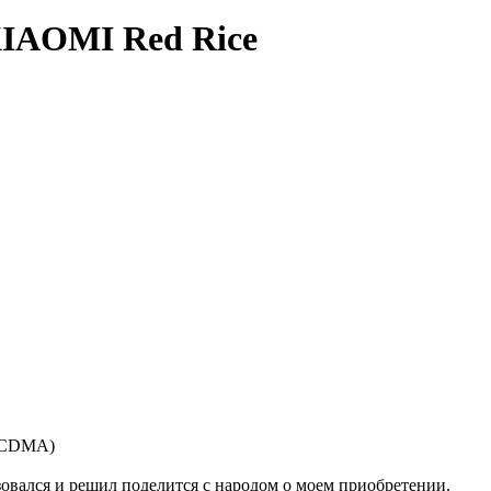
XIAOMI Red Rice
(WCDMA)
овался и решил поделится с народом о моем приобретении.