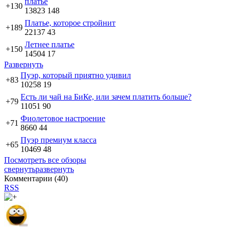
платье
+130
13823
148
Платье, которое стройнит
+189
22137
43
Летнее платье
+150
14504
17
Развернуть
Пуэр, который приятно удивил
+83
10258
19
Есть ли чай на БиКе, или зачем платить больше?
+79
11051
90
Фиолетовое настроение
+71
8660
44
Пуэр премиум класса
+65
10469
48
Посмотреть все обзоры
свернуть
развернуть
Комментарии (
40
)
RSS