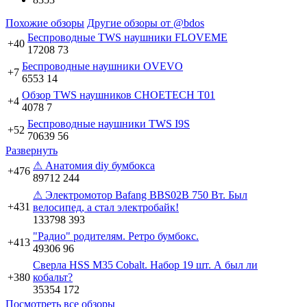
Похожие обзоры
Другие обзоры от @bdos
Беспроводные TWS наушники FLOVEME
+40
17208
73
Беспроводные наушники OVEVO
+7
6553
14
Обзор TWS наушников CHOETECH T01
+4
4078
7
Беспроводные наушники TWS I9S
+52
70639
56
Развернуть
⚠ Анатомия diy бумбокса
+476
89712
244
⚠ Электромотор Bafang BBS02B 750 Вт. Был
+431
велосипед, а стал электробайк!
133798
393
"Радио" родителям. Ретро бумбокс.
+413
49306
96
Сверла HSS M35 Cobalt. Набор 19 шт. А был ли
+380
кобальт?
35354
172
Посмотреть все обзоры