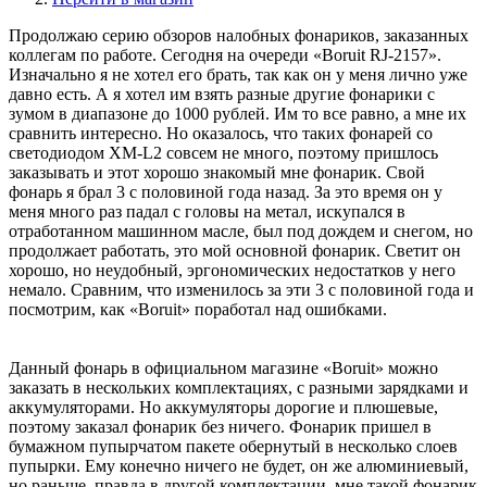
Продолжаю серию обзоров налобных фонариков, заказанных
коллегам по работе. Сегодня на очереди «Boruit RJ-2157».
Изначально я не хотел его брать, так как он у меня лично уже
давно есть. А я хотел им взять разные другие фонарики с
зумом в диапазоне до 1000 рублей. Им то все равно, а мне их
сравнить интересно. Но оказалось, что таких фонарей со
светодиодом XM-L2 совсем не много, поэтому пришлось
заказывать и этот хорошо знакомый мне фонарик. Свой
фонарь я брал 3 с половиной года назад. За это время он у
меня много раз падал с головы на метал, искупался в
отработанном машинном масле, был под дождем и снегом, но
продолжает работать, это мой основной фонарик. Светит он
хорошо, но неудобный, эргономических недостатков у него
немало. Сравним, что изменилось за эти 3 с половиной года и
посмотрим, как «Boruit» поработал над ошибками.
Данный фонарь в официальном магазине «Boruit» можно
заказать в нескольких комплектациях, с разными зарядками и
аккумуляторами. Но аккумуляторы дорогие и плюшевые,
поэтому заказал фонарик без ничего. Фонарик пришел в
бумажном пупырчатом пакете обернутый в несколько слоев
пупырки. Ему конечно ничего не будет, он же алюминиевый,
но раньше, правда в другой комплектации, мне такой фонарик