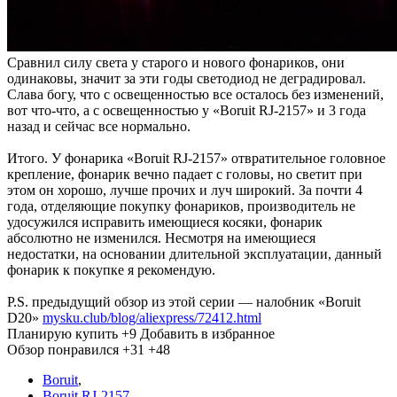
Сравнил силу света у старого и нового фонариков, они
одинаковы, значит за эти годы светодиод не деградировал.
Слава богу, что с освещенностью все осталось без изменений,
вот что-что, а с освещенностью у «Boruit RJ-2157» и 3 года
назад и сейчас все нормально.
Итого. У фонарика «Boruit RJ-2157» отвратительное головное
крепление, фонарик вечно падает с головы, но светит при
этом он хорошо, лучше прочих и луч широкий. За почти 4
года, отделяющие покупку фонариков, производитель не
удосужился исправить имеющиеся косяки, фонарик
абсолютно не изменился. Несмотря на имеющиеся
недостатки, на основании длительной эксплуатации, данный
фонарик к покупке я рекомендую.
P.S. предыдущий обзор из этой серии — налобник «Boruit
D20»
mysku.club/blog/aliexpress/72412.html
Планирую купить
+9
Добавить в избранное
Обзор понравился
+31
+48
Boruit
,
Boruit RJ-2157
,