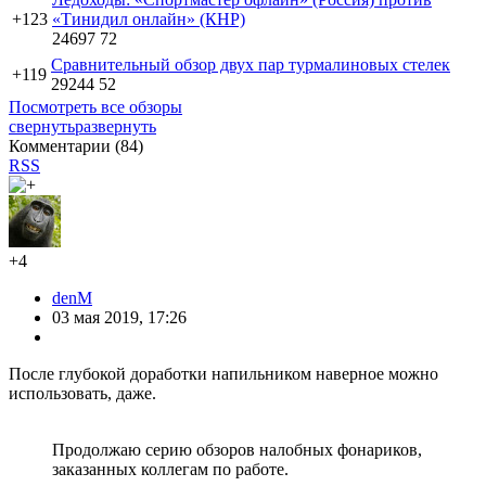
+123
«Тинидил онлайн» (КНР)
24697
72
Сравнительный обзор двух пар турмалиновых стелек
+119
29244
52
Посмотреть все обзоры
свернуть
развернуть
Комментарии (
84
)
RSS
+4
denM
03 мая 2019, 17:26
После глубокой доработки напильником наверное можно
использовать, даже.
Продолжаю серию обзоров налобных фонариков,
заказанных коллегам по работе.