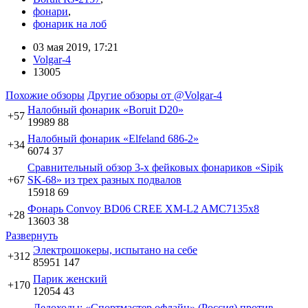
фонари
,
фонарик на лоб
03 мая 2019, 17:21
Volgar-4
13005
Похожие обзоры
Другие обзоры от @Volgar-4
Налобный фонарик «Boruit D20»
+57
19989
88
Налобный фонарик «Elfeland 686-2»
+34
6074
37
Сравнительный обзор 3-х фейковых фонариков «Sipik
+67
SK-68» из трех разных подвалов
15918
69
Фонарь Convoy BD06 CREE XM-L2 AMC7135x8
+28
13603
38
Развернуть
Электрошокеры, испытано на себе
+312
85951
147
Парик женский
+170
12054
43
Ледоходы: «Спортмастер офлайн» (Россия) против