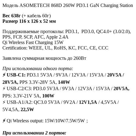
Модель ASOMETECH 868D 260W PD3.1 GaN Charging Station
Вес 638г
(+ кабель 60г)
Размер 116 х 126 х 52 мм
Поддерживаемые протоколы: PD3.1, PD3.0, QC4.0+ (3.0/2.0),
PPS, FCP, SCP, AFC, Apple 2.4А
Qi Wireless Fast Charging 15W
Certification: WEEE, UL, RoHS, KC, FCC, CE, CCC
Заявлена суммарная мощность до 260Вт
При использовании одного порта:
⚡ USB-C1:
PD3.1 5V3A / 9V3A / 12V3A / 15V3A /
20V5A /
28V5A,
PPS 3.3V-28V 5A,
140W
⚡ USB-C2/C3: PD3.0 5V3A / 9V3A / 12V3A / 15V3A /
20V5A,
PPS: 3.3V-21V 5A,
100W
⚡ USB-A1/A2: QC3.0 5V3A / 9V2A /
12V1,5A
/ 4,5V5A /
5V4,5A,
22,5W
⚡
Qi Wireless output: 15W/10W/7.5W/5W；
При использовании 2 портов: