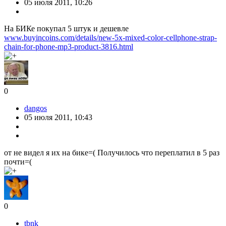
05 июля 2011, 10:26
На БИКе покупал 5 штук и дешевле
www.buyincoins.com/details/new-5x-mixed-color-cellphone-strap-
chain-for-phone-mp3-product-3816.html
0
dangos
05 июля 2011, 10:43
от не видел я их на бике=( Получилось что переплатил в 5 раз
почти=(
0
tbnk