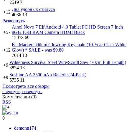
2519
7
Два удобных стилуса
+12
4086
13
Развернуть
Ainol Novo 7 Elf Android 4.0 Tablet PC HD Screen 7 Inch
+57
8GB 1GB RAM Camera HDMI Black
12978
69
Kit Marker Tritium Glowring Keychain (10-Year Clear White
+12
Glow) * SALE - was $9.80
7014
13
Wilderness Survival Steel Wire/Scroll Saw (70cm-Full Length)
+9
3854
13
Soshine AA 2500mAh Batteries (4-Pack)
+9
5735
11
Посмотреть все обзоры
свернуть
развернуть
Комментарии (
3
)
RSS
0
demonn174