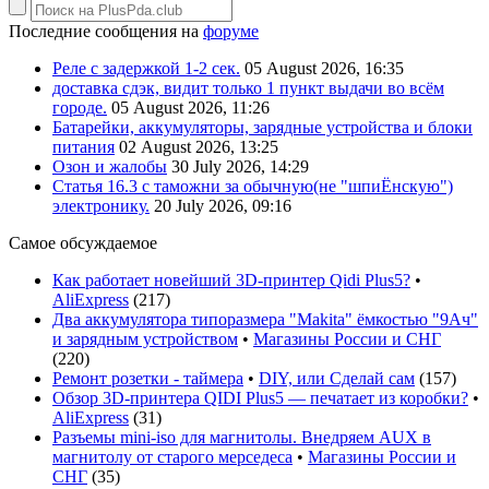
Последние сообщения на
форуме
Реле с задержкой 1-2 сек.
05 August 2026, 16:35
доставка сдэк, видит только 1 пункт выдачи во всём
городе.
05 August 2026, 11:26
Батарейки, аккумуляторы, зарядные устройства и блоки
питания
02 August 2026, 13:25
Озон и жалобы
30 July 2026, 14:29
Статья 16.3 с таможни за обычную(не "шпиЁнскую")
электронику.
20 July 2026, 09:16
Самое обсуждаемое
Как работает новейший 3D-принтер Qidi Plus5?
•
AliExpress
(
217
)
Два аккумулятора типоразмера "Makita" ёмкостью "9Ач"
и зарядным устройством
•
Магазины России и СНГ
(
220
)
Ремонт розетки - таймера
•
DIY, или Сделай сам
(
157
)
Обзор 3D-принтера QIDI Plus5 — печатает из коробки?
•
AliExpress
(
31
)
Разъемы mini-iso для магнитолы. Внедряем AUX в
магнитолу от старого мерседеса
•
Магазины России и
СНГ
(
35
)