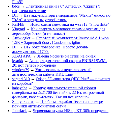
Plus5?
bdos
→
Электронная книга 6" АтласБук "Скрипт":
нацелена на чтение
DII
→
Два аккумулятора типоразмера "Makita" ёмкостью
"9Ач" и зарядным устройством
Raff4ik
→
Новогодняя снежинка на ws2812 "Snowflake"
Vingrad
→
Как сварить масловоск своими руками для
деревообработки (и не только)
Aufwiegler
→
Стартовый комплект от Imuto: 4АА Li-ion
1.5В + Зарядный бокс. Gaudeamus igitur!
DII
→
DIY бокс повербанка. Просто добавь
аккумуляторы 21700.
ABATAPA
→
Замена москитной сетки на окнах
kvarkk
→
Аппарат для точечной сварки FNIRSI SWM-
20: вот теперь нормально
window39
→
Универсальный переключаемый
диагностический кабель KKL-Line
serger1310
→
Обзор 3D-принтера QIDI Plus5 — печатает
из коробки?
kabayaba
→
Корпус для самостоятельной сборки
павербанка на 2х21700 без пайки. 22 Вт, встроенный
фонарик, кабель-темляк. Так ли все хорошо?
Sibiryak22rus
→
Проблема корабля Тесея на примере
починки антимоскитной сетки
JohnJack
→
Червячная втулка HiStop KT-305: переделка