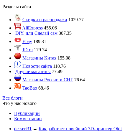
Разделы сайта
Скидки и распродажи
1029.77
AliExpress
455.06
DIY, или Сделай сам
307.35
Ebay
189.31
JD.ru
179.74
Магазины Китая
155.08
Новости сайта
110.76
Другие магазины
77.49
Магазины России и СНГ
76.64
TaoBao
68.46
Все блоги
Что у нас нового
Публикации
Комментарии
dessert31
→
Как работает новейший 3D-принтер Qidi