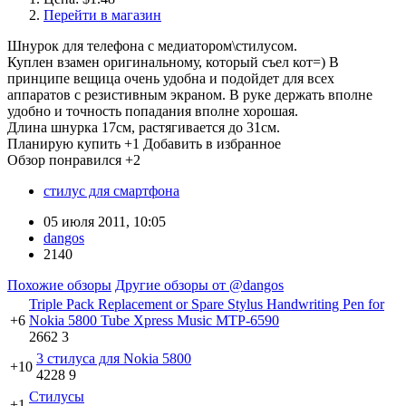
Перейти в магазин
Шнурок для телефона с медиатором\стилусом.
Куплен взамен оригинальному, который съел кот=) В
принципе вещица очень удобна и подойдет для всех
аппаратов с резистивным экраном. В руке держать вполне
удобно и точность попадания вполне хорошая.
Длина шнурка 17см, растягивается до 31см.
Планирую купить
+1
Добавить в избранное
Обзор понравился
+2
стилус для смартфона
05 июля 2011, 10:05
dangos
2140
Похожие обзоры
Другие обзоры от @dangos
Triple Pack Replacement or Spare Stylus Handwriting Pen for
+6
Nokia 5800 Tube Xpress Music MTP-6590
2662
3
3 стилуса для Nokia 5800
+10
4228
9
Стилусы
+1