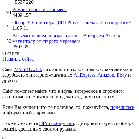
5537
220
Ремонт розетки - таймера
+94
4489
157
Обзор 3D-принтера QIDI Plus5 — печатает из коробки?
+21
1185
31
Разъемы mini-iso для магнитолы. Внедряем AUX в
+50
магнитолу от старого мерседеса
2507
35
О сайте
Правила сайта
Сайт
MYSKU.club
cоздан для обзоров товаров, заказанных в
зарубежных интернет-магазинах
AliExpress
,
Amazon
,
Ebay
и
других.
Сайт помогает найти что-нибудь интересное в огромном
ассортименте магазинов и сделать удачную покупку.
Если Вы купили что-то полезное, то, пожалуйста,
поделитесь
информацией с другими.
Также у нас есть
DIY сообщество
, где приветствуются обзоры
вещей, сделанных своими руками.