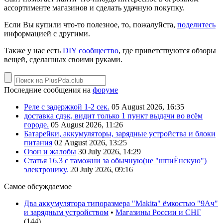
ассортименте магазинов и сделать удачную покупку.
Если Вы купили что-то полезное, то, пожалуйста,
поделитесь
информацией с другими.
Также у нас есть
DIY сообщество
, где приветствуются обзоры
вещей, сделанных своими руками.
Последние сообщения на
форуме
Реле с задержкой 1-2 сек.
05 August 2026, 16:35
доставка сдэк, видит только 1 пункт выдачи во всём
городе.
05 August 2026, 11:26
Батарейки, аккумуляторы, зарядные устройства и блоки
питания
02 August 2026, 13:25
Озон и жалобы
30 July 2026, 14:29
Статья 16.3 с таможни за обычную(не "шпиЁнскую")
электронику.
20 July 2026, 09:16
Самое обсуждаемое
Два аккумулятора типоразмера "Makita" ёмкостью "9Ач"
и зарядным устройством
•
Магазины России и СНГ
(
144
)