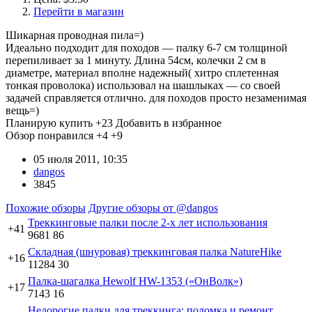
Перейти в магазин
Шикарная проводная пила=)
Идеально подходит для походов — палку 6-7 см толщиной
перепиливает за 1 минуту. Длина 54см, колечки 2 см в
диаметре, материал вполне надежный( хитро сплетенная
тонкая проволока) использовал на шашлыках — со своей
задачей справляется отлично. для походов просто незаменимая
вещь=)
Планирую купить
+23
Добавить в избранное
Обзор понравился
+4
+9
05 июля 2011, 10:35
dangos
3845
Похожие обзоры
Другие обзоры от @dangos
Треккинговые палки после 2-х лет использования
+41
9681
86
Складная (шнуровая) треккинговая палка NatureHike
+16
11284
30
Палка-шагалка Hewolf HW-1353 («ОнВолк»)
+17
7143
16
Недорогие палки для треккинга; поломка и ремонт.