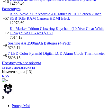
+16
14729
49
Развернуть
Ainol Novo 7 Elf Android 4.0 Tablet PC HD Screen 7 Inch
+57
8GB 1GB RAM Camera HDMI Black
12978
69
Kit Marker Tritium Glowring Keychain (10-Year Clear White
+12
Glow) * SALE - was $9.80
7014
13
Soshine AA 2500mAh Batteries (4-Pack)
+9
5735
11
7 LED Color Pyramid Digital LCD Alarm Clock Thermometer
+8
5696
15
Посмотреть все обзоры
свернуть
развернуть
Комментарии (
13
)
RSS
0
ProtegeMoi