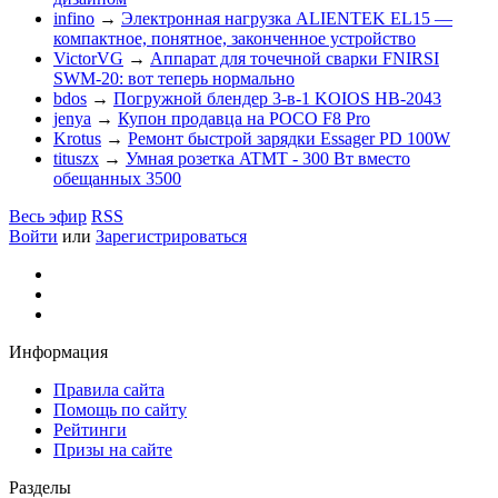
infino
→
Электронная нагрузка ALIENTEK EL15 —
компактное, понятное, законченное устройство
VictorVG
→
Аппарат для точечной сварки FNIRSI
SWM-20: вот теперь нормально
bdos
→
Погружной блендер 3-в-1 KOIOS HB-2043
jenya
→
Купон продавца на POCO F8 Pro
Krotus
→
Ремонт быстрой зарядки Essager PD 100W
tituszx
→
Умная розетка ATMT - 300 Вт вместо
обещанных 3500
Весь эфир
RSS
Войти
или
Зарегистрироваться
Информация
Правила сайта
Помощь по сайту
Рейтинги
Призы на сайте
Разделы