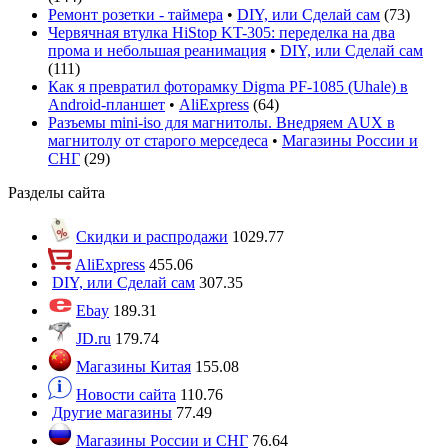
Ремонт розетки - таймера
•
DIY, или Сделай сам
(
73
)
Червячная втулка HiStop KT-305: переделка на два
прома и небольшая реанимация
•
DIY, или Сделай сам
(
111
)
Как я превратил фоторамку Digma PF-1085 (Uhale) в
Android-планшет
•
AliExpress
(
64
)
Разъемы mini-iso для магнитолы. Внедряем AUX в
магнитолу от старого мерседеса
•
Магазины России и
СНГ
(
29
)
Разделы сайта
Скидки и распродажи
1029.77
AliExpress
455.06
DIY, или Сделай сам
307.35
Ebay
189.31
JD.ru
179.74
Магазины Китая
155.08
Новости сайта
110.76
Другие магазины
77.49
Магазины России и СНГ
76.64