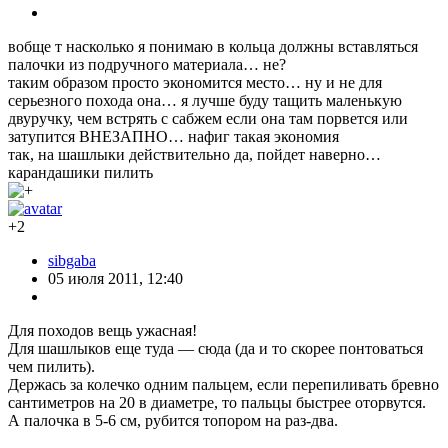
вобще т насколько я понимаю в кольца должны вставляться
палочки из подручного материала… не?
таким образом просто экономится место… ну и не для
серьезного похода она… я лучше буду тащить маленькую
двуручку, чем встрять с сабжем если она там порвется или
затупится ВНЕЗАПНО… нафиг такая экономия
так, на шашлыки действительно да, пойдет наверно…
карандашики пилить
+2
sibgaba
05 июля 2011, 12:40
Для походов вещь ужасная!
Для шашлыков еще туда — сюда (да и то скорее понтоваться
чем пилить).
Держась за колечко одним пальцем, если перепиливать бревно
сантиметров на 20 в диаметре, то пальцы быстрее оторвутся.
А палочка в 5-6 см, рубится топором на раз-два.