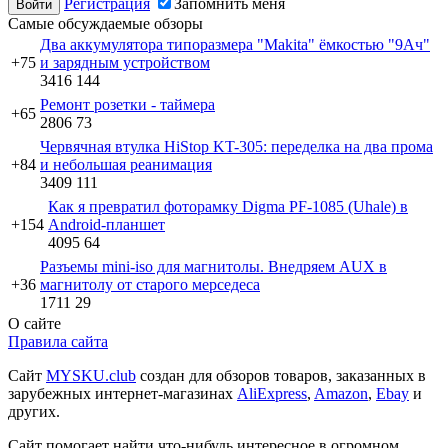
Регистрация
Запомнить меня
Самые обсуждаемые обзоры
Два аккумулятора типоразмера "Makita" ёмкостью "9Ач"
+75
и зарядным устройством
3416
144
Ремонт розетки - таймера
+65
2806
73
Червячная втулка HiStop KT-305: переделка на два прома
+84
и небольшая реанимация
3409
111
Как я превратил фоторамку Digma PF-1085 (Uhale) в
+154
Android-планшет
4095
64
Разъемы mini-iso для магнитолы. Внедряем AUX в
+36
магнитолу от старого мерседеса
1711
29
О сайте
Правила сайта
Сайт
MYSKU.club
cоздан для обзоров товаров, заказанных в
зарубежных интернет-магазинах
AliExpress
,
Amazon
,
Ebay
и
других.
Сайт помогает найти что-нибудь интересное в огромном