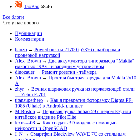
TaoBao
68.46
Все блоги
Что у нас нового
Публикации
Комментарии
hanzo
→
Powerbank на 21700 ip5356 c разбором и
проверкой нагрузкой
Alex_Brown
→
Два аккумулятора типоразмера "Makita"
ёмкостью "9Ач" и зарядным устройством
dinozauer
→
Ремонт розетки - таймера
Alex_Brown
→
Простая быстрая зарядка для Makita 2х10
А
zhyr
→
Вечная шариковая ручка из нержавеющей стали
— Zebra F-701
titansuperhero
→
Как я превратил фоторамку Digma PF-
1085 (Uhale) в Android-планшет
MrBoston
→
Перьевая ручка Jinhao 59 с пером EF, или
китайское видение Pilot Elite
lexus---08
→
Как создать 3D модель с помощью
нейросети и OpenSCAD
I_N
→
Смартфон Blackview WAVE 7C со стильным
дизайном