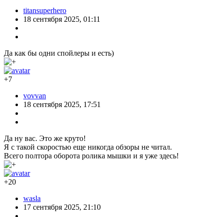
После первоначальной настройки будет предложено обновить
прошивку и выполнить инпут шейпинг.
Обновление
Обновление происходит около 7мин. После этого
перезагрузка и инпут шейпинг
Инпут шейпинг длится около
15мину и в течении этого времени происходят вибрации
головы в разных направлениях, и с разной скоростью.
Вибрации очень сильные, стол ходил ходуном.
На этом подготовка закончена и принтер готов к печати.
Осталось только заправить филамент и в бой.
Ещё немного об управлении.
Управление
Есть три варианта управления принтером. Сенсорный
дисплей, приложение для Android: QIDI Link и Fluid как веб-
интерфейс. Причем, QIDI Link может управлять откуда
угодно, если есть подключение к интернету.
Дисплей выглядит так
Fluid
И приложение QIDI Link, где тот
же Fluid
Если снять галку
то получим упрощенный вид
Первое, чисто субъективное, впечатление — положительное.
Видно, что поработали над ошибками и принтер
эволюционировал. При более скромных размерах
402x438x494 мм против 477*х467х489 мм, увеличена площадь
печати 270х270х256 мм против 245х245х240 мм.
Наглядное сравнение