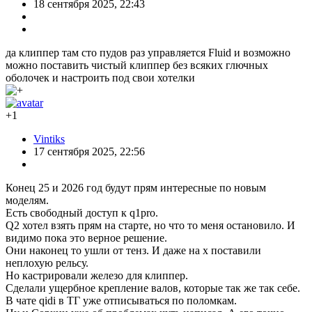
Комментарии (
62
)
RSS
+16
jofill
17 сентября 2025, 20:21
чет кораблик грустный. у меня на первом включении с
тестовым пла пластиком flashforge ad5m распечатал
покачественнее. так он стоит 20к
0
p_pupkin
17 сентября 2025, 20:28
Это кораблик без настроек, как был. Не тот который на
флешке, а тот который в принтере. Тот который на флешке,
красивее.