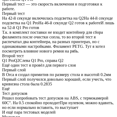
Далее лежит верхняя крышка из стекла, а под ней дисплей и
одна часть держателя филамента. Рядом USB Flash Drive на