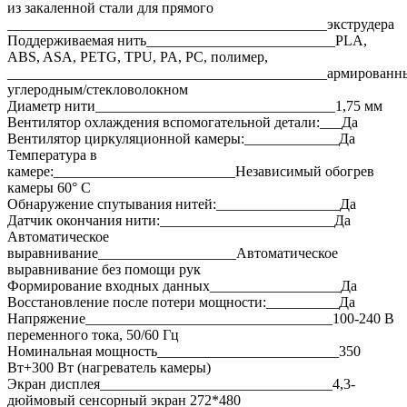
из закаленной стали для прямого
____________________________________________экструдера
Поддерживаемая нить__________________________PLA,
ABS, ASA, PETG, TPU, PA, PC, полимер,
____________________________________________армированн
углеродным/стекловолокном
Диаметр нити_________________________________1,75 мм
Вентилятор охлаждения вспомогательной детали:___Да
Вентилятор циркуляционной камеры:_____________Да
Температура в
камере:_________________________Независимый обогрев
камеры 60° C
Обнаружение спутывания нитей:_________________Да
Датчик окончания нити:________________________Да
Автоматическое
выравнивание___________________Автоматическое
выравнивание без помощи рук
Формирование входных данных__________________Да
Восстановление после потери мощности:__________Да
Напряжение__________________________________100-240 В
переменного тока, 50/60 Гц
Номинальная мощность_________________________350
Вт+300 Вт (нагреватель камеры)
Экран дисплея________________________________4,3-
дюймовый сенсорный экран 272*480