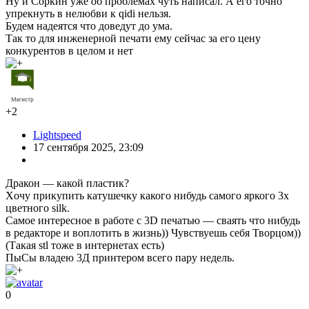
+11
alexanster
17 сентября 2025, 20:56
Спойлеров бы поменьше.
+3
titansuperhero
18 сентября 2025, 01:11
Да как бы одни спойлеры и есть)
+7