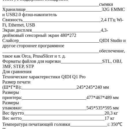
__________________________________________съемки
Хранилище_________________________________32G EMMC
и USB2.0 флэш-накопитель
Связность__________________________________2,4 ГГц Wi-
Fi, Ethernet, USB
Экран дисплея______________________________4,3-
дюймовый сенсорный экран 480*272
Слайсер___________________________________QIDI Studio и
другое стороннее программное
__________________________________________обеспечение,
такое как Orca, PrusaSlicer и т. д.
Форматы файлов для нарезки__________________STL, OBJ,
3MF, STEP, STP
Для сравнения
Технические характеристики QIDI Q1 Pro
Размер печати
(Ш*Г*В):________________________245*245*240 мм
Размеры
принтера:____________________________477*467*489 мм
Размеры
упаковки:____________________________545*535*595 мм
Вес брутто___________________________________20,3 кг
Вес нетто____________________________________17 кг
Температура печатающей головки________________≤ 350℃