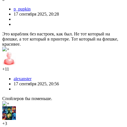
На лицевой стороне разъём для дисплея и стеклянная дверь.
Стеклянная дверь теперь имеет ручку и крепится на D
образном шарнире, позволяющем открывать её на 90°
По
обеим сторона теперь есть небольшие, стеклянные окна
Сзади
расположились(сверху-вниз). Трубка подачи филамента.
Отверстия для регулировки натяжения ремня. Место для
крепления одного из блоков QIDI Box. Место крепления
держателя филамента. Отверстие вытяжного вентилятора
камеры. Отверстие сброса филамента после очистки сопла.
Отверстие вентилятора охлаждения материнки. Пара
системных разъёмов(Подключение QIDI Box). Кнопка
включения, разъём подключения Электропитания и разъём
Ethernet
Установка дисплея
В коробке с дисплеем находится отличное, иллюстрированное
руководство облегчающее установку
Как я написал ранее, в поставку входит краткое руководство
по началу работы, но оно в принципе не требуется… При
первом включении, на дисплее принтера, всё наглядно
показано с объяснениями.
Первое включение и подготовка к работе
Выбор языка
Следующие несколько рекомендаций можно
пропустить, мы такого не имеем
С этого шага выполняем все
рекомендации
Вот и пригодились ключи
Нужно подтвердить
что удалили все винты