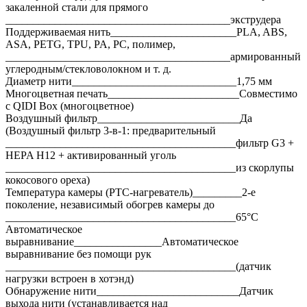
закаленной стали для прямого
_________________________________________экструдера
Поддерживаемая нить_______________________PLA, ABS,
ASA, PETG, TPU, PA, PC, полимер,
_________________________________________армированный
углеродным/стекловолокном и т. д.
Диаметр нити______________________________1,75 мм
Многоцветная печать________________________Совместимо
с QIDI Box (многоцветное)
Воздушный фильтр__________________________Да
(Воздушный фильтр 3-в-1: предварительный
__________________________________________фильтр G3 +
HEPA H12 + активированный уголь
__________________________________________из скорлупы
кокосового ореха)
Температура камеры (PTC-нагреватель)_________2-е
поколение, независимый обогрев камеры до
__________________________________________65°C
Автоматическое
выравнивание________________Автоматическое
выравнивание без помощи рук
__________________________________________(датчик
нагрузки встроен в хотэнд)
Обнаружение нити__________________________Датчик
выхода нити (устанавливается над