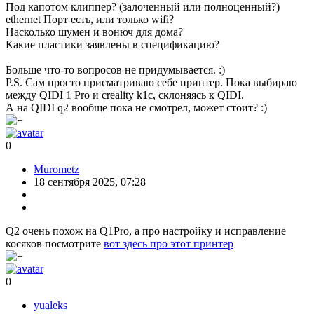
14698
82
3D-принтер Flashforge Adventurer 5M Pro.Лучший выбор
+75
для начинающих
18107
89
3Д принтер FLASHFORGE Adventurer 5M Pro
+75
9993
99
3д принтер Anet ET4
+64
19090
96
Развернуть
Очки с Aliexpress
+119
18396
102
Как я купил (наконец то...) адаптер для подключения
+86
Android Auto без провода
46243
81
Универсальное крепление прицепа к велосипеду(очень
+76
краткий обзор)
8496
11
Однорукий 3D созидатель Kingroon KP3S Pro (от
+54
Чайника для Чайников)
17943
138
Посмотреть все обзоры
свернуть
развернуть