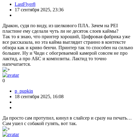
vovvan
18 сентября 2025, 17:51
Да ну вас. Это же круто!
Я с такой скоростью еще никогда обзоры не читал.
Всего полтора оборота ролика мышки и я уже здесь!
+20
wasla
17 сентября 2025, 21:10
QIDI Q2 напомнило
IDDQD
0
Andy52280
17 сентября 2025, 22:04