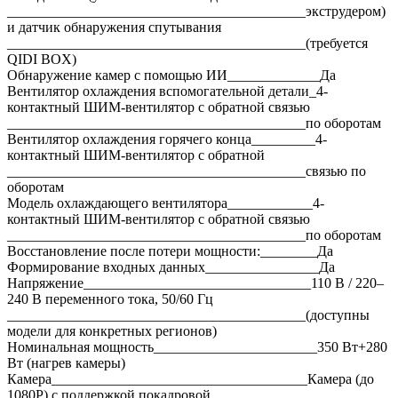
__________________________________________экструдером)
и датчик обнаружения спутывания
__________________________________________(требуется
QIDI BOX)
Обнаружение камер с помощью ИИ_____________Да
Вентилятор охлаждения вспомогательной детали_4-
контактный ШИМ-вентилятор с обратной связью
__________________________________________по оборотам
Вентилятор охлаждения горячего конца_________4-
контактный ШИМ-вентилятор с обратной
__________________________________________связью по
оборотам
Модель охлаждающего вентилятора____________4-
контактный ШИМ-вентилятор с обратной связью
__________________________________________по оборотам
Восстановление после потери мощности:________Да
Формирование входных данных________________Да
Напряжение________________________________110 В / 220–
240 В переменного тока, 50/60 Гц
__________________________________________(доступны
модели для конкретных регионов)
Номинальная мощность_______________________350 Вт+280
Вт (нагрев камеры)
Камера____________________________________Камера (до
1080P) с поддержкой покадровой