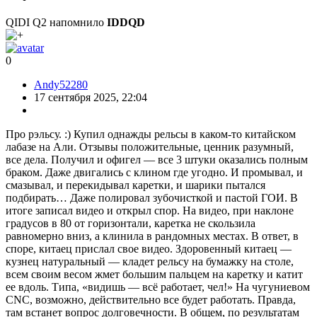
и сравнение печатающих голов
У Q2 вентилятор охлаждения
модели расположен сзади-внизу и передняя крышка
снимается полностью, в то время как, у Q1 Pro вентилятор
расположен на передней крышке и она без определённых
манипуляций не снимается полностью. Бывали случаи когда
при печати передняя крышка Q1 Pro слетала и происходило
короткое замыкание проводов вентилятора, после чего горела
плата в голове принтера. Голова Q2
Так же в новой голове
есть нож для обрезания филамента и датчик окончания
филамента
Голова Q1Pro
Заменили линейные валы по оси Х на
линейные рельсовые направляющие. Линейные валы и
ходовые винты по оси Z поставили большего диаметра 10мм
против 8.15мм
Компоновка без комментариев
Ещё добавили
трёх-компонентный фильтр
И наверно самое важное, новый
ремень с уменьшенным расстоянием между зубцами. Ремень
Q2
Ремень Q1 Pro
Первый тест — это скорость включения и подготовки к
работе.
Первый тест
На 42-й секунде включилась подсветка на Q2
На 44-й секунде
подсветка на Q1 Pro
На 46-й секунде Q2 готов к работе
И лишь
на 52-й Q1 Pro готов
Т.к. в комплект поставки не входит контейнер для сбора
филамента после очистки сопла, то во второй тест я
распечатал два контейнера, на разных принтерах, но с