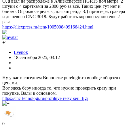
Принтер хороший. Мне он понравился.
Много улучшений таких как: рельсовая направляющая(более
надёжная и скоростная). Камера на 15fps. Ремень с меньшим
расстояние между зубов. Усиленная рама. Стеклянная крыша,
дверь и окошки. Система вентиляции. Система измерения
расстояния до стола(соплом). Первый принтер,
сертифицированный MET(испытательная лаборатория
(NRTL), аккредитованной OSHA. Является надежным знаком
на всей территории США и Канады.). Увеличена температура
печати, как стола до 120℃ и сопла до ≤ 370℃. Нож в голове.
Ну и внешний вид и компоновка.
Короче говоря, принтер достойный!
Но как говорится, есть и ложка дёгтя… Подсветка куцая(всего
шесть диодов) имеет шим и светит непонятно куда. Нет
датчика запутывания филамента(перенесли в QIDI Box). Ну и
программное обеспечение сырое. В начале печати, после
очистки сопла, зачем то едет и режет филамент… Зачем? При
подготовке к печати(очистка сопла, калибровка стола, нагрев)
ничего нельзя включить, исправить, добавить, или
отключить(например вентилятор отключить или свет). Если
поставить галку калибровка стола перед печатью, то зачем-то
калибрует весь стол, а не место печати. АИ распознавание
спагетти не работает
Я думаю, что принтер заточен под
многоцветную печать, но QIDI Box ещё не готов. Очень
надеюсь, что сейчас идёт работа над полировкой софта для