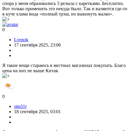
одинаковыми настройками. Филамент PETG. Тут я хотел
посмотреть влияние нового ремня на рябь.
Второй тест
Q1 Pro
Q2
Слева Q1 Pro, справа Q2
Ещё один тест я провёл для первого слоя
Первый слой
В Orca я создал примитив по размеру стола и высотой 0.2мм
Первый слой получился довольно хороший, если учесть, что
кривизна стола была 0.2835
Ещё
Тест допусков
Решил попробовать тест допусков на ABS, с термокамерой
60C°. На 0.5 спокойно проходит
При нулевом, можно вдавить,
но если нормально вставить, то выступает
И ещё пара тестовых моделей
Модельки
Бенчик мне не понравился, кривоватенько
А вот модель где
почти все тесты, мосты, нависания, допуски и т.д. и т.п., мне
понравилась
Как видно башенки отличные, угол нависаний то
же не плох, да и мосты не плохие. Допуски все отвалились
сразу, отлично.
Ну и в заключении распечатал внучке игрушку
Дракон
Крылья складываются и машут. Все сочленения-двигаются.
Выводы