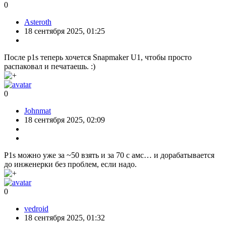
Про рэльсу. :) Купил однажды рельсы в каком-то китайском
лабазе на Али. Отзывы положительные, ценник разумный,
все дела. Получил и офигел — все 3 штуки оказались полным
браком. Даже двигались с клином где угодно. И промывал, и
смазывал, и перекидывал каретки, и шарики пытался
подбирать… Даже полировал зубочисткой и пастой ГОИ. В
итоге записал видео и открыл спор. На видео, при наклоне
градусов в 80 от горизонтали, каретка не скользила
равномерно вниз, а клинила в рандомных местах. В ответ, в
споре, китаец прислал свое видео. Здоровенный китаец —
кузнец натуральный — кладет рельсу на бумажку на столе,
всем своим весом жмет большим пальцем на каретку и катит
ее вдоль. Типа, «видишь — всё работает, чел!» На чугуниевом
CNC, возможно, действительно все будет работать. Правда,
там встанет вопрос долговечности. В общем, по результатам
спора у меня образовались 3 рельсы с каретками. Бесплатно.
Вот только применить это некуда было. Так и валяются где-то
в куче хлама вида «полный трэш, но выкинуть жалко».
0
Lvenok
17 сентября 2025, 23:06