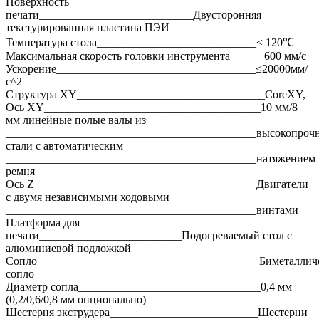
Поверхность
печати___________________________Двусторонняя
текстурированная пластина ПЭИ
Температура стола____________________________≤ 120℃
Максимальная скорость головки инструмента______600 мм/с
Ускорение___________________________________≤20000мм/
с^2
Структура XY_________________________________CoreXY,
Ось XY______________________________________10 мм/8
мм линейные полые валы из
____________________________________________высокопроч
стали с автоматическим
____________________________________________натяжением
ремня
Ось Z_______________________________________Двигатели
с двумя независимыми ходовыми
____________________________________________винтами
Платформа для
печати_________________________Подогреваемый стол с
алюминиевой подложкой
Сопло_______________________________________Биметаллич
сопло
Диаметр сопла________________________________0,4 мм
(0,2/0,6/0,8 мм опционально)
Шестерня экструдера__________________________Шестерни