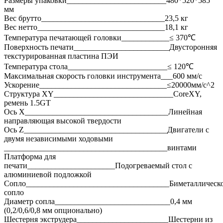
Размеры упаковки_________________________480*520*585
мм
Вес брутто_______________________________23,5 кг
Вес нетто________________________________18,1 кг
Температура печатающей головки____________≤ 370℃
Поверхность печати________________________Двусторонняя
текстурированная пластина ПЭИ
Температура стола_________________________≤ 120℃
Максимальная скорость головки инструмента___600 мм/с
Ускорение________________________________≤20000мм/с^2
Структура XY______________________________CoreXY,
ремень 1.5GT
Ось X____________________________________Линейная
направляющая высокой твердости
Ось Z____________________________________Двигатели с
двумя независимыми ходовыми
_________________________________________винтами
Платформа для
печати______________________Подогреваемый стол с
алюминиевой подложкой
Сопло____________________________________Биметаллическ
сопло
Диаметр сопла_____________________________0,4 мм
(0,2/0,6/0,8 мм опционально)
Шестерня экструдера_______________________Шестерни из