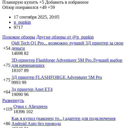
Вынимаем верхнюю защиту и видим принтер
Вынимаем
принтер из коробки и достаём ещё две коробки с различными
ключами(для закручивания откручивания болтов и гаек),
кабелями и скребком. Ещё 20грамм филамента(не богато). А
ещё вторая часть держателя филамента