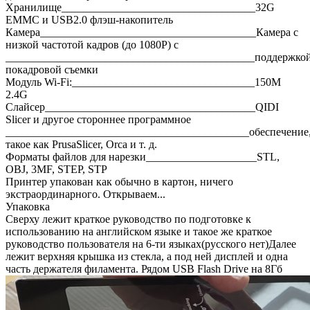
Хранилище___________________________________32G
EMMC и USB2.0 флэш-накопитель
Камера_______________________________________Камера с
низкой частотой кадров (до 1080P) с
_____________________________________________поддержко
покадровой съемки
Модуль Wi-Fi:_________________________________150M
2.4G
Слайсер______________________________________QIDI
Slicer и другое стороннее программное
____________________________________________обеспечение
такое как PrusaSlicer, Orca и т. д.
Форматы файлов для нарезки____________________STL,
OBJ, 3MF, STEP, STP
Принтер упакован как обычно в картон, ничего
экстраординарного. Открываем...
Упаковка