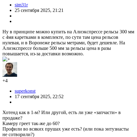
этого принтера и QIDI Box.
Важное заключение
Этот принтер предоставлен производителем безвозмездно!
НО… я сразу ставил условием — ОБЪЕКТИВНЫЙ обзор,
всегда стараюсь писать честно и не заниматься рекламой.
Но как бы я не стремился к объективности, я всё же – человек
и ничего человеческого мне не чуждо… и скорее всего любое
моё мнение будет иметь налёт субъективизма.
Производитель позиционирует этот принтер как устройство
для всех: «QIDI Q2 для всех: новичков и любителей. Простота
и надежность для каждого творческого члена вашей семьи».
Я не являюсь профессионалом 3д-печатником или блогером, я
просто энтузиаст-любитель и писал этот обзор для таких же
новичков-любителей.
Всем добра, счастья и долгих лет жизни.
Планирую купить
+5
Добавить в избранное
Обзор понравился
+49
+59
17 сентября 2025, 20:05
p_pupkin
9717
Похожие обзоры
Другие обзоры от @p_pupkin
Qidi Tech Q1 Pro... возможно лучший 3Д принтер за свои
+54
деньги