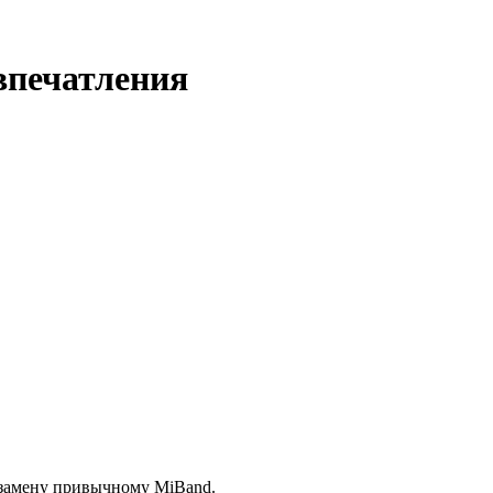
впечатления
к замену привычному MiBand.