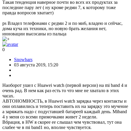
Такая тенденция наверное почти во всех их продуктах за
последние пару лет ( ну кроме редми 7, к которому тоже
правда вопросов хватает)
ps Владел телефонами с редми 2 и по ми6, владею и сейчас,
дома куча их техники, но новую брать желания нет,
инновации высосаны из пальца
0
Snowbars
03 августа 2019, 15:20
Наоборот ушел с Huawei watch (первой версии) на mi band 4 и
очень рад. В нем как раз есть то что мне не хватало в этих
часах.
АВТОНОМНОСТЬ, в Huawei watch зарядка через контакты и
они оплавились и теперь поставить их на зарядку это мучение
а заряжать надо с подуставшей батареей каждый день. Miband
4 у меня со всеми примочками живет 2 недели.
Вбрация, в HW я скорее ее слышал чем чувствовал, тут она
слабее че в mi band1 но, вполне чувствуется.