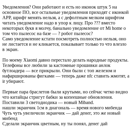
Уведомления? Они работают и есть но иконок штук 5 на
основное ПО, все остальные уведомления приходят с иконкой
APP, шрифт менять нельзя, а с дефолтным мелким шрифтом
читать уведомление надо в упор к лицу. Про ??? вместо
некоторых букв я молчу, банально уведомление от Mi home о
том что пылесос на базе — ? робот пылесос?
Само уведомление кстати посмотреть полностью нельзя, оно
не листается и не кликается, показывает только то что влезло
в экран.
По моему Xiaomi давно перестало делать народные продукты.
Телефоны все любили за кастомные прошивки анлок
бутлоадера — все прикрыли. Они были с топ железом и
нафаршированы фигками — теперь даже nfc ставить жмотят, а
ir убирают.
Первые пара браслетов были крутыми, но сейчас четко видно
что китайцы стригут бабки за копеешные обновления.
Поставили 3 светодиодика — новый Miband.
нашли экранчик 1см в диагональ — время нового мибенда
Чуть чуть увеличили экранчик — дай денег, это же новый
мибенд
Сделали экранчик цветным, ну ты понял, денег дай