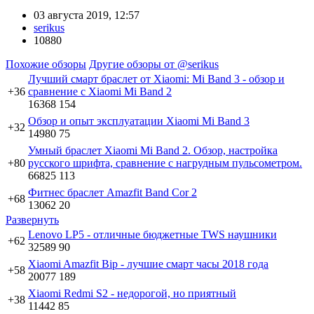
03 августа 2019, 12:57
serikus
10880
Похожие обзоры
Другие обзоры от @serikus
Лучший смарт браслет от Xiaomi: Mi Band 3 - обзор и
+36
сравнение с Xiaomi Mi Band 2
16368
154
Обзор и опыт эксплуатации Xiaomi Mi Band 3
+32
14980
75
Умный браслет Xiaomi Mi Band 2. Обзор, настройка
+80
русского шрифта, сравнение с нагрудным пульсометром.
66825
113
Фитнес браслет Amazfit Band Cor 2
+68
13062
20
Развернуть
Lenovo LP5 - отличные бюджетные TWS наушники
+62
32589
90
Xiaomi Amazfit Bip - лучшие смарт часы 2018 года
+58
20077
189
Xiaomi Redmi S2 - недорогой, но приятный
+38
11442
85