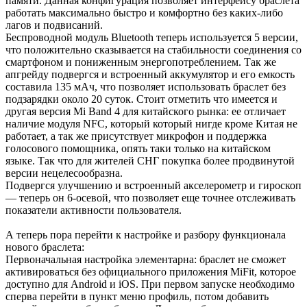
памяти. Данная конфигурация позволяет интерфейсу браслета
работать максимально быстро и комфортно без каких-либо
лагов и подвисаний.
Беспроводной модуль Bluetooth теперь используется 5 версии,
что положительно сказывается на стабильности соединения со
смартфоном и пониженным энергопотреблением. Так же
апгрейду подвергся и встроенный аккумулятор и его емкость
составила 135 мАч, что позволяет использовать браслет без
подзарядки около 20 суток. Стоит отметить что имеется и
другая версия Mi Band 4 для китайского рынка: ее отличает
наличие модуля NFC, который который нигде кроме Китая не
работает, а так же присутствует микрофон и поддержка
голосового помощника, опять таки только на китайском
языке. Так что для жителей СНГ покупка более продвинутой
версии нецелесообразна.
Подвергся улучшению и встроенный акселерометр и гироскоп
— теперь он 6-осевой, что позволяет еще точнее отслеживать
показатели активности пользователя.
А теперь пора перейти к настройке и разбору функционала
нового браслета:
Первоначальная настройка элементарна: браслет не сможет
активироваться без официального приложения MiFit, которое
доступно для Android и iOS. При первом запуске необходимо
сперва перейти в пункт меню профиль, потом добавить