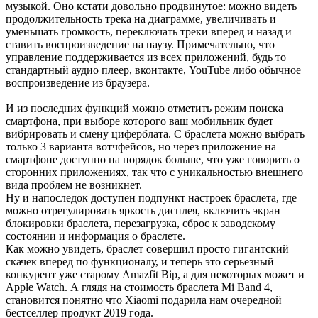
музыкой. Оно кстати довольно продвинутое: можно видеть
продолжительность трека на диаграмме, увеличивать и
уменьшать громкость, переключать треки вперед и назад и
ставить воспроизведение на паузу. Примечательно, что
управление поддерживается из всех приложений, будь то
стандартный аудио плеер, вконтакте, YouTube либо обычное
воспроизведение из браузера.
И из последних функций можно отметить режим поиска
смартфона, при выборе которого ваш мобильник будет
вибрировать и смену циферблата. С браслета можно выбрать
только 3 варианта вотчфейсов, но через приложение на
смартфоне доступно на порядок больше, что уже говорить о
сторонних приложениях, так что с уникальностью внешнего
вида проблем не возникнет.
Ну и напоследок доступен подпункт настроек браслета, где
можно отрегулировать яркость дисплея, включить экран
блокировки браслета, перезагрузка, сброс к заводскому
состоянии и информация о браслете.
Как можно увидеть, браслет совершил просто гигантский
скачек вперед по функционалу, и теперь это серьезный
конкурент уже старому Amazfit Bip, а для некоторых может и
Apple Watch. А глядя на стоимость браслета Mi Band 4,
становится понятно что Xiaomi подарила нам очередной
бестселлер продукт 2019 года.