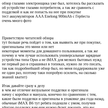
обзор глазами электронщика уже был, хотелось бы рассказать
об устройстве глазами потребителя, а так же сравнить с
подделкой и как не попасть на нее при покупке
тест аккумуляторов AAA Enelong 900mAh с Гербеста
очень много фото
Приветствую читателей обзора
тут больше речь пойдет о том, как выявить же при покупке,
оригинальны это мини или нет
некоторые моменты для домашнего пользования, а так же
почему и чем лучше использовать универсальные зарядные
устройства типа Opus а не iMAX для мелких бытовых нужд
не первый раз я спрашивал в топиках, нужно ли это писать,
так как подробнейший обзор был, но меня поддерживали уже
не один раз, поэтому таки попробую осилить, на сколько
знаний хватит)
Итак давайте сразу к делу
в чем же отличие визуальное подделки и оригинала
начну с коробки и мануала, конечно по сравнению с тем,
какие были подделки и оригиналы в упаковке два года назад,
обычные iMAX B6 тут ребята подошли с умом, получив
убогую подделку вам еще нужно будет доказать, что вы