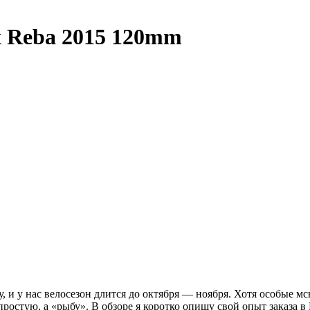
x Reba 2015 120mm
му, и у нас велосезон длится до октября — ноября. Хотя особые м
простую, а «рыбу». В обзоре я коротко опишу свой опыт заказа 