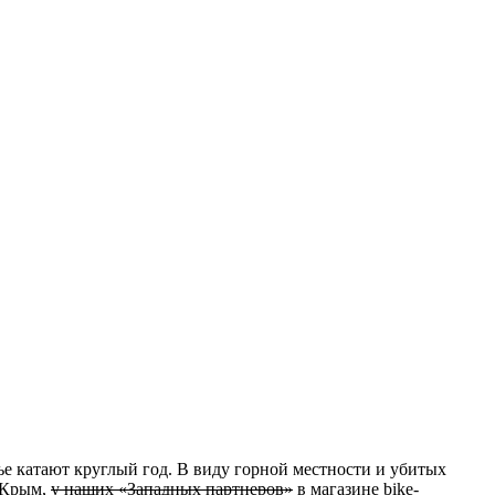
сье катают круглый год. В виду горной местности и убитых
в Крым,
у наших «Западных партнеров»
в магазине bike-