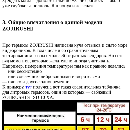
3) Ждать когда Т доползет-таки до +8° не срослось — было
уже глубоко за полночь. Я плюнул и лег спать.
3. Общие впечатления о данной модели
ZOJIRUSHI
Про термосы ZOJIRUSHI написана куча отзывов и снято море
видеороликов. В том числе и со сравнительным
тестированием разных моделей от разных вендоров. Но есть
ряд моментов, которые желательно иногда учитывать.
Например, измерения температуры там как правило делались:
— или бессистемно
— или совсем некалиброванными измерителями
— или то и другое одновременно.
К примеру,
тут
получена вот такая сравнительная табличка
для литровых термосов, один из которых — сабжевый
ZOJIRUSHI SJ-SD 10 XA: