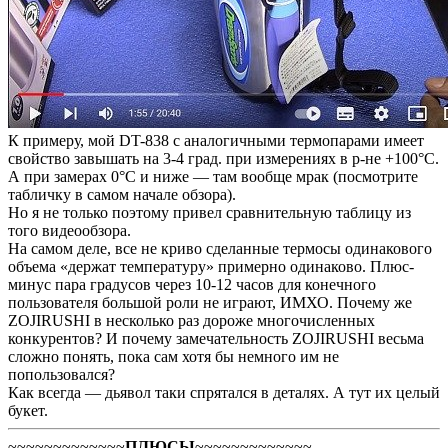
К примеру, мой DT-838 с аналогичными термопарами имеет
свойство завышать на 3-4 град. при измерениях в р-не +100°C.
А при замерах 0°C и ниже — там вообще мрак (посмотрите
табличку в самом начале обзора).
Но я не только поэтому привел сравнительную таблицу из
того видеообзора.
На самом деле, все не криво сделанные термосы одинакового
объема «держат температуру» примерно одинаково. Плюс-
минус пара градусов через 10-12 часов для конечного
пользователя большой роли не играют, ИМХО. Почему же
ZOJIRUSHI в несколько раз дороже многочисленных
конкурентов? И почему замечательность ZOJIRUSHI весьма
сложно понять, пока сам хотя бы немного им не
попользовался?
Как всегда — дьявол таки спрятался в деталях. А тут их целый
букет.
~~~~~~~~~~~~~
ПЛЮСЫ
~~~~~~~~~~~~~