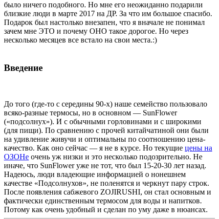
было ничего подобного. Но мне его неожиданно подарили
близкие люди в марте 2017 на ДР. За что им большое спасибо.
Подарок был настолько внезапен, что я вначале не понимал
зачем мне ЭТО и почему ОНО такое дорогое. Но через
несколько месяцев все встало на свои места.:)
Введение
До того (где-то с середины 90-х) наше семейство пользовало
всяко-разные термосы, но в основном — SunFlower
(«подсолнух»). И с обычными горловинами и с широкими
(для пищи). По сравнению с прочей китайчатиной они были
на удивление живучи и оптимальны по соотношению цена-
качество. Как оно сейчас — я не в курсе. Но текущие
цены на
ОЗОНе
очень уж низки и это несколько подозрительно. Не
иначе, что SunFlower уже не тот, что был 15-20-30 лет назад.
Надеюсь, люди владеющие информацией о нонешнем
качестве «Подсолнухов», не поленятся и черкнут пару строк.
После появления сабжевого ZOJIRUSHI, он стал основным и
фактически единственным термосом для воды и напитков.
Потому как очень удобный и сделан по уму даже в нюансах.