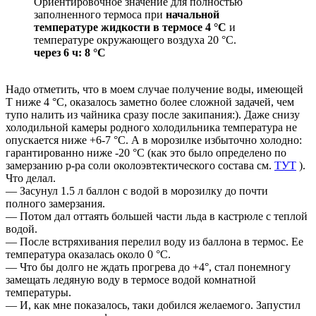
Ориентировочное значение для полностью
заполненного термоса при
начальной
температуре жидкости в термосе 4 °C
и
температуре окружающего воздуха 20 °C.
через 6 ч: 8 °C
Надо отметить, что в моем случае получение воды, имеющей
Т ниже 4 °C, оказалось заметно более сложной задачей, чем
тупо налить из чайника сразу после закипания:). Даже снизу
холодильной камеры родного холодильника температура не
опускается ниже +6-7 °C. А в морозилке избыточно холодно:
гарантированно ниже -20 °C (как это было определено по
замерзанию р-ра соли околоэвтектического состава см.
ТУТ
).
Что делал.
— Засунул 1.5 л баллон с водой в морозилку до почти
полного замерзания.
— Потом дал оттаять большей части льда в кастрюле с теплой
водой.
— После встряхивания перелил воду из баллона в термос. Ее
температура оказалась около 0 °C.
— Что бы долго не ждать прогрева до +4°, стал понемногу
замещать ледяную воду в термосе водой комнатной
температуры.
— И, как мне показалось, таки добился желаемого. Запустил