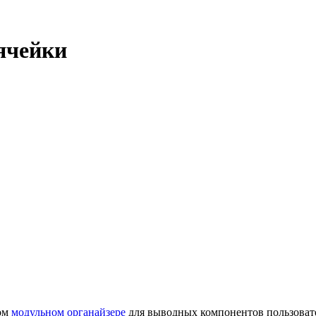
ячейки
ном
модульном органайзере
для выводных компонентов пользовате