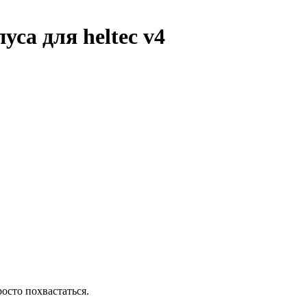
са для heltec v4
осто похвастаться.