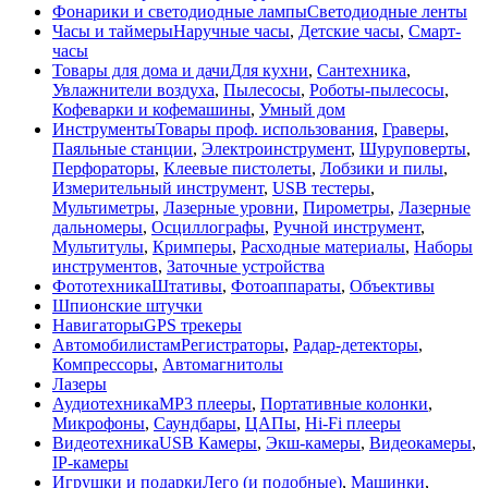
Фонарики и светодиодные лампы
Светодиодные ленты
Часы и таймеры
Наручные часы
,
Детские часы
,
Смарт-
часы
Товары для дома и дачи
Для кухни
,
Сантехника
,
Увлажнители воздуха
,
Пылесосы
,
Роботы-пылесосы
,
Кофеварки и кофемашины
,
Умный дом
Инструменты
Товары проф. использования
,
Граверы
,
Паяльные станции
,
Электроинструмент
,
Шуруповерты
,
Перфораторы
,
Клеевые пистолеты
,
Лобзики и пилы
,
Измерительный инструмент
,
USB тестеры
,
Мультиметры
,
Лазерные уровни
,
Пирометры
,
Лазерные
дальномеры
,
Осциллографы
,
Ручной инструмент
,
Мультитулы
,
Кримперы
,
Расходные материалы
,
Наборы
инструментов
,
Заточные устройства
Фототехника
Штативы
,
Фотоаппараты
,
Объективы
Шпионские штучки
Навигаторы
GPS трекеры
Автомобилистам
Регистраторы
,
Радар-детекторы
,
Компрессоры
,
Автомагнитолы
Лазеры
Аудиотехника
MP3 плееры
,
Портативные колонки
,
Микрофоны
,
Саундбары
,
ЦАПы
,
Hi-Fi плееры
Видеотехника
USB Камеры
,
Экш-камеры
,
Видеокамеры
,
IP-камеры
Игрушки и подарки
Лего (и подобные)
,
Машинки
,