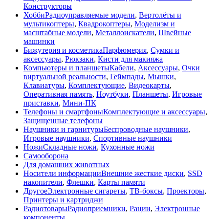
Конструкторы
Хобби
Радиоуправляемые модели
,
Вертолёты и
мультикоптеры
,
Квадрокоптеры
,
Моделизм и
масштабные модели
,
Металлоискатели
,
Швейные
машинки
Бижутерия и косметика
Парфюмерия
,
Сумки и
аксессуары
,
Рюкзаки
,
Кисти для макияжа
Компьютеры и планшеты
Кабели
,
Аксессуары
,
Очки
виртуальной реальности
,
Геймпады
,
Мышки
,
Клавиатуры
,
Комплектующие
,
Видеокарты
,
Оперативная память
,
Ноутбуки
,
Планшеты
,
Игровые
приставки
,
Мини-ПК
Телефоны и смартфоны
Комплектующие и аксессуары
,
Защищенные телефоны
Наушники и гарнитуры
Беспроводные наушники
,
Игровые наушники
,
Спортивные наушники
Ножи
Складные ножи
,
Кухонные ножи
Самооборона
Для домашних животных
Носители информации
Внешние жесткие диски
,
SSD
накопители
,
Флешки
,
Карты памяти
Другое
Электронные сигареты
,
ТВ-боксы
,
Проекторы
,
Принтеры и картриджи
Радиотовары
Радиоприемники
,
Рации
,
Электронные
компоненты