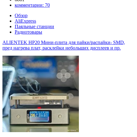
комментарии:
70
Обзор
AliExpress
Паяльные станции
Радиотовары
ALIENTEK HP20 Мини-плита для пайки/распайки- SMD,
пред нагрева плат, расклейки небольших дисплеев и пр.