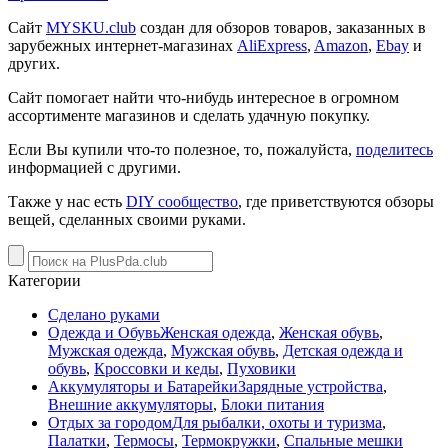
Сайт
MYSKU.club
cоздан для обзоров товаров, заказанных в
зарубежных интернет-магазинах
AliExpress
,
Amazon
,
Ebay
и
других.
Сайт помогает найти что-нибудь интересное в огромном
ассортименте магазинов и сделать удачную покупку.
Если Вы купили что-то полезное, то, пожалуйста,
поделитесь
информацией с другими.
Также у нас есть
DIY сообщество
, где приветствуются обзоры
вещей, сделанных своими руками.
Категории
Сделано руками
Одежда и Обувь
Женская одежда
,
Женская обувь
,
Мужская одежда
,
Мужская обувь
,
Детская одежда и
обувь
,
Кроссовки и кеды
,
Пуховики
Аккумуляторы и Батарейки
Зарядные устройства
,
Внешние аккумуляторы
,
Блоки питания
Отдых за городом
Для рыбалки, охоты и туризма
,
Палатки
,
Термосы
,
Термокружки
,
Спальные мешки