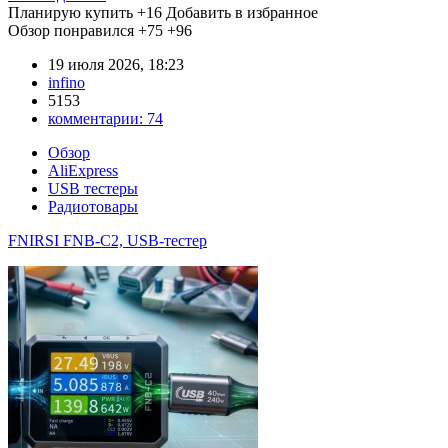
Планирую купить
+16
Добавить в избранное
Обзор понравился
+75
+96
19 июля 2026, 18:23
infino
5153
комментарии:
74
Обзор
AliExpress
USB тестеры
Радиотовары
FNIRSI FNB-C2, USB-тестер