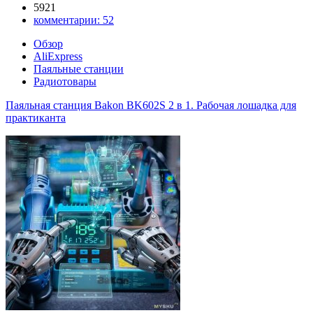
5921
комментарии:
52
Обзор
AliExpress
Паяльные станции
Радиотовары
Паяльная станция Bakon BK602S 2 в 1. Рабочая лошадка для
практиканта