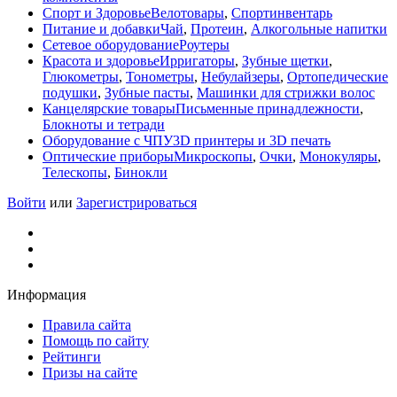
Спорт и Здоровье
Велотовары
,
Спортинвентарь
Питание и добавки
Чай
,
Протеин
,
Алкогольные напитки
Сетевое оборудование
Роутеры
Красота и здоровье
Ирригаторы
,
Зубные щетки
,
Глюкометры
,
Тонометры
,
Небулайзеры
,
Ортопедические
подушки
,
Зубные пасты
,
Машинки для стрижки волос
Канцелярские товары
Письменные принадлежности
,
Блокноты и тетради
Оборудование с ЧПУ
3D принтеры и 3D печать
Оптические приборы
Микроскопы
,
Очки
,
Монокуляры
,
Телескопы
,
Бинокли
Войти
или
Зарегистрироваться
Информация
Правила сайта
Помощь по сайту
Рейтинги
Призы на сайте