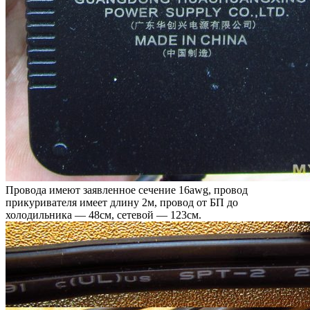
Провода имеют заявленное сечение 16awg, провод
прикуривателя имеет длину 2м, провод от БП до
холодильника — 48см, сетевой — 123см.