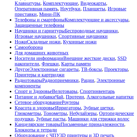
Клавиатуры
,
Комплектующие
,
Видеокарты
,
Оперативная память
,
Ноутбуки
,
Планшеты
,
Игровые
приставки
,
Мини-ПК
Телефоны и смартфоны
Комплектующие и аксессуары
,
Защищенные телефоны
Наушники и гарнитуры
Беспроводные наушники
,
Игровые наушники
,
Спортивные наушники
Ножи
Складные ножи
,
Кухонные ножи
Самооборона
Для домашних животных
Носители информации
Внешние жесткие диски
,
SSD
накопители
,
Флешки
,
Карты памяти
Другое
Электронные сигареты
,
ТВ-боксы
,
Проекторы
,
Принтеры и картриджи
Радиотовары
Радиоприемники
,
Рации
,
Электронные
компоненты
Спорт и Здоровье
Велотовары
,
Спортинвентарь
Питание и добавки
Чай
,
Протеин
,
Алкогольные напитки
Сетевое оборудование
Роутеры
Красота и здоровье
Ирригаторы
,
Зубные щетки
,
Глюкометры
,
Тонометры
,
Небулайзеры
,
Ортопедические
подушки
,
Зубные пасты
,
Машинки для стрижки волос
Канцелярские товары
Письменные принадлежности
,
Блокноты и тетради
Оборудование с ЧПУ
3D принтеры и 3D печать