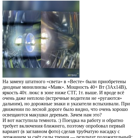
На замену штатного «света» в «Весте» были приобретены
диодные минилинзы «Маяк». Мощность 40+ Вт (3Ах14В),
яркость 40т. люкс в зоне ниже СТГ, 1т. выше. И вроде всё
очень даже неплохо (встречные водители не «ругаются»
дальним), но дорожные знаки и указатели вспыхивали. При
движении по лесной дороге было видно, что очень хорошо
освещаются макушки деревьев. Зачем нам это?
И вот наступила темнота. :) Поездка на работу и обратно
требует включения ближнего, поэтому опробовал первый
вариант (в заглавном фото) сделав трубчатую насадку с
держанием за счёт силы трения — результат положительный: