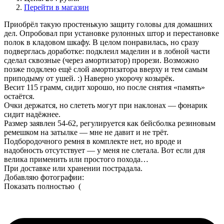
Перейти в магазин
Приобрёл такую простенькую защиту головы для домашних
дел. Опробовал при установке рулонных штор и перестановке
полок в кладовом шкафу. В целом понравилась, но сразу
подверглась доработке: подклеил маделин и в лобной части
сделал сквозные (через амортизатор) прорези. Возможно
позже подклею ещё слой амортизатора вверху и тем самым
приподыму от ушей. :) Наверно укорочу козырёк.
Весит 115 грамм, сидит хорошо, но после снятия «память»
остаётся.
Очки держатся, но слететь могут при наклонах — фонарик
сидит надёжнее.
Размер заявлен 54-62, регулируется как бейсболка резиновым
ремешком на затылке — мне не давит и не трёт.
Подбородочного ремня в комплекте нет, но вроде и
надобность отсутствует — у меня не слетала. Вот если для
велика применить или простого похода…
При доставке или хранении пострадала.
Добавляю фотографии:
Показать полностью
(