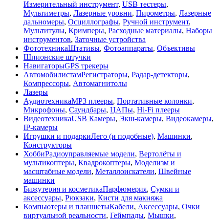
Измерительный инструмент
,
USB тестеры
,
Мультиметры
,
Лазерные уровни
,
Пирометры
,
Лазерные
дальномеры
,
Осциллографы
,
Ручной инструмент
,
Мультитулы
,
Кримперы
,
Расходные материалы
,
Наборы
инструментов
,
Заточные устройства
Фототехника
Штативы
,
Фотоаппараты
,
Объективы
Шпионские штучки
Навигаторы
GPS трекеры
Автомобилистам
Регистраторы
,
Радар-детекторы
,
Компрессоры
,
Автомагнитолы
Лазеры
Аудиотехника
MP3 плееры
,
Портативные колонки
,
Микрофоны
,
Саундбары
,
ЦАПы
,
Hi-Fi плееры
Видеотехника
USB Камеры
,
Экш-камеры
,
Видеокамеры
,
IP-камеры
Игрушки и подарки
Лего (и подобные)
,
Машинки
,
Конструкторы
Хобби
Радиоуправляемые модели
,
Вертолёты и
мультикоптеры
,
Квадрокоптеры
,
Моделизм и
масштабные модели
,
Металлоискатели
,
Швейные
машинки
Бижутерия и косметика
Парфюмерия
,
Сумки и
аксессуары
,
Рюкзаки
,
Кисти для макияжа
Компьютеры и планшеты
Кабели
,
Аксессуары
,
Очки
виртуальной реальности
,
Геймпады
,
Мышки
,