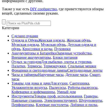
информацией с другими.
Также у нас есть
DIY сообщество
, где приветствуются обзоры
вещей, сделанных своими руками.
Категории
Сделано руками
Одежда и Обувь
Женская одежда
,
Женская обувь
,
Мужская одежда
,
Мужская обувь
,
Детская одежда и
обувь
,
Кроссовки и кеды
,
Пуховики
Аккумуляторы и Батарейки
Зарядные устройства
,
Внешние аккумуляторы
,
Блоки питания
Отдых за городом
Для рыбалки, охоты и туризма
,
Палатки
,
Термосы
,
Термокружки
,
Спальные мешки
Фонарики и светодиодные лампы
Светодиодные ленты
Часы и таймеры
Наручные часы
,
Детские часы
,
Смарт-
часы
Товары для дома и дачи
Для кухни
,
Сантехника
,
Увлажнители воздуха
,
Пылесосы
,
Роботы-пылесосы
,
Кофеварки и кофемашины
,
Умный дом
Инструменты
Товары проф. использования
,
Граверы
,
Паяльные станции
,
Электроинструмент
,
Шуруповерты
,
Перфораторы
,
Клеевые пистолеты
,
Лобзики и пилы
,