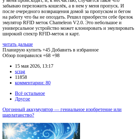
у меня происходит, и, к несчастью, случается такое что
забываю переложить кошелёк, а в нем у меня пропуск. И
после очередного возвращения домой за пропуском и бегом
на работу что бы не опоздать. Решил приобрести себе брелок
эмулятор RFID меток Chameleon V2.0. Это небольшое и
универсальное устройство может клонировать и эмулировать
широкий спектр RFID-меток и карт.
читать дальше
Планирую купить
+45
Добавить в избранное
Обзор понравился
+68
+98
15 мая 2026, 13:17
scrag
11858
комментарии:
80
Всё остальное
Другое
Оргонный аккумулятор — гениальное изобретение или
шарлатанство?