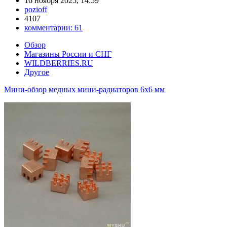
16 ноября 2025, 14:59
pozioff
4107
комментарии:
61
Обзор
Магазины России и СНГ
WILDBERRIES.RU
Другое
Мини-обзор медных мини-радиаторов 6х6 мм