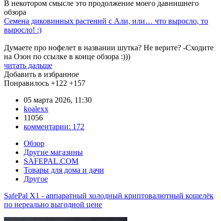
В некотором смысле это продолжение моего давнишнего
обзора
Семена диковинных растений с Али, или… что выросло, то
выросло! :)
Думаете про нофелет в названии шутка? Не верите? -Сходите
на Озон по ссылке в конце обзора :)))
читать дальше
Добавить в избранное
Понравилось
+122
+157
05 марта 2026, 11:30
koalexx
11056
комментарии:
172
Обзор
Другие магазины
SAFEPAL.COM
Товары для дома и дачи
Другое
SafePal X1 - аппаратный холодный криптовалютный кошелёк
по нереально выгодной цене