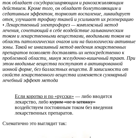
ток обладает сосудорасширяющим и ранозаживляющим
действием. Кроме того, он обладает болеутоляющим и
седативным эффектом, тормозит воспаление, ликвидирует
отек, улучшает трофику тканей и усиливает их регенерацию
• Лекарственный электрофорез — комплексный метод
лечения, сочетающий в себе воздействие гальваническим
током и лекарственными веществами, вводимыми током на
область патологических очагов или на биологически активные
зоны. Такой не инвазивный метод введения лекарственных
препаратов позволяет доставлять их непосредственно к
проблемной области, минуя желудочно-кишечный тракт. При
этом вводимые вещества поступают в активированной
ионной форме, без балластных веществ. В зависимости от
свойств лекарственного вещества изменяется суммарный
лечебный эффект метода
Если коротко и по «русски»
— либо вводится
лекарство, либо
курим «не в затяжку»
воздействуем постоянным током без введения
лекарственных препаратов.
Схематично это выглядит так: