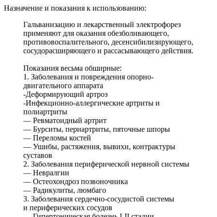
Назначение и показания к использованию:
Гальванизацию и лекарственный электрофорез
применяют для оказания обезболивающего,
противовоспалительного, десенсибилизирующего,
сосудорасширяющего и рассасывающего действия.
Показания весьма обширные:
1. Заболевания и повреждения опорно-
двигательного аппарата
-Деформирующий артроз
-Инфекционно-аллергические артриты и
полиартриты
— Ревматоидный артрит
— Бурситы, периартриты, пяточные шпоры
— Переломы костей
— Ушибы, растяжения, вывихи, контрактуры
суставов
2. Заболевания периферической нервной системы
— Невралгии
— Остеохондроз позвоночника
— Радикулиты, люмбаго
3. Заболевания сердечно-сосудистой системы
и периферических сосудов
— Гипертоническая болезнь I-II стадии