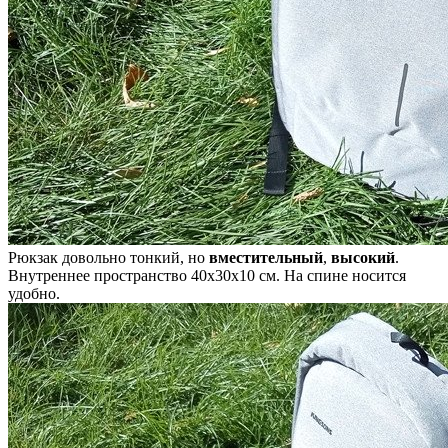
Рюкзак довольно тонкий, но
вместительный
,
высокий
.
Внутреннее пространство 40x30x10 см. На спине носится
удобно.