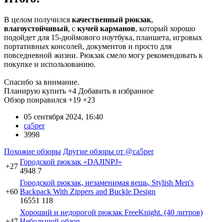
В целом получился
качественный рюкзак
,
влагоустойчивый
, с
кучей карманов
, который хорошо
подойдет для 15-дюймового ноутбука, планшета, игровых
портативных консолей, документов и просто для
повседневной жизни. Рюкзак смело могу рекомендовать к
покупке и использованию.
Спасибо за внимание.
Планирую купить
+4
Добавить в избранное
Обзор понравился
+19
+23
05 сентября 2024, 16:40
ca5per
3998
Похожие обзоры
Другие обзоры от @ca5per
Городской рюкзак «DAJINPJ»
+27
4948
7
Городской рюкзак, незаменимая вещь, Stylish Men's
+60
Backpack With Zippers and Buckle Design
16551
118
Хороший и недорогой рюкзак FreeKnight. (40 литров)
+47
Небольшой обзор.