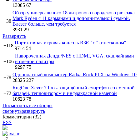
13085
67
Обзор универсального 18 литрового городского рюкзака
Mark Ryden с 11 карманами и дополнительной сумкой.
+38
Влезет больше, чем требуется
3931
29
Развернуть
Портативная игровая консоль R36T с "кинескопом"
+118
9714
54
Навороченная Денди/NES с HDMI, VGA, сканлайнами
+106
и сменой палитры
9297
75
Одноплатный компьютер Radxa Rock PI X на Windows 10
+78
28325
227
RugOne Xever 7 Pro - защищённый смартфон со сменной
+72
батарей, тепловизором и инфракрасной камерой
10623
78
Посмотреть все обзоры
свернуть
развернуть
Комментарии (
32
)
RSS
+7