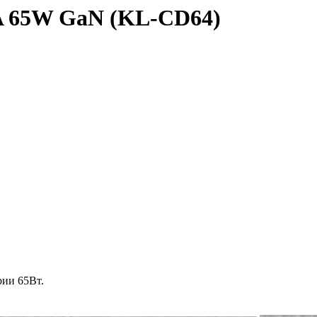
A 65W GaN (KL-CD64)
рии 65Вт.