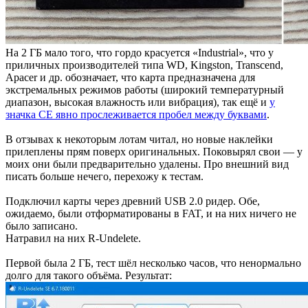
На 2 ГБ мало того, что гордо красуется «Industrial», что у
приличных производителей типа WD, Kingston, Transcend,
Apacer и др. обозначает, что карта предназначена для
экстремальных режимов работы (широкий температурный
диапазон, высокая влажность или вибрация), так ещё и
у
значка CE явно прослеживается пробел между буквами
.
В отзывах к некоторым лотам читал, но новые наклейки
прилеплены прям поверх оригинальных. Поковырял свои — у
моих они были предварительно удалены. Про внешний вид
писать больше нечего, перехожу к тестам.
Подключил карты через древний USB 2.0 ридер. Обе,
ожидаемо, были отформатированы в FAT, и на них ничего не
было записано.
Натравил на них R-Undelete.
Первой была 2 ГБ, тест шёл несколько часов, что ненормально
долго для такого объёма. Результат: