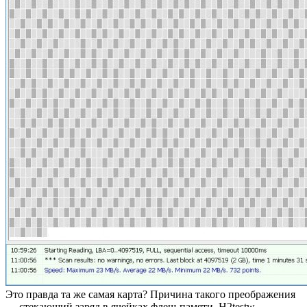
Это правда та же самая карта? Причина такого преображения
— стекающий заряд в ячейках флеш-памяти. H2testw