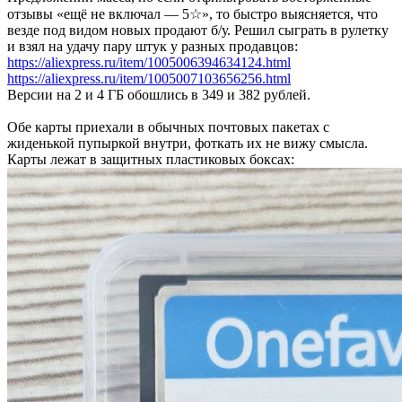
отзывы «ещё не включал — 5☆», то быстро выясняется, что
везде под видом новых продают б/у. Решил сыграть в рулетку
и взял на удачу пару штук у разных продавцов:
https://aliexpress.ru/item/1005006394634124.html
https://aliexpress.ru/item/1005007103656256.html
Версии на 2 и 4 ГБ обошлись в 349 и 382 рублей.
Обе карты приехали в обычных почтовых пакетах с
жиденькой пупыркой внутри, фоткать их не вижу смысла.
Карты лежат в защитных пластиковых боксах: