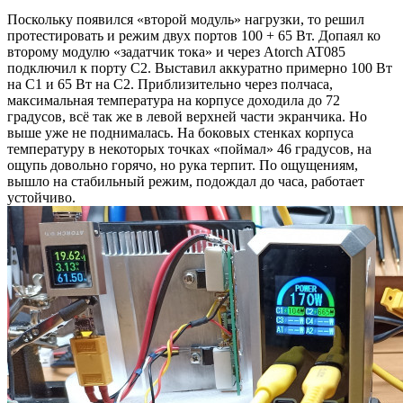
Поскольку появился «второй модуль» нагрузки, то решил
протестировать и режим двух портов 100 + 65 Вт. Допаял ко
второму модулю «задатчик тока» и через Atorch AT085
подключил к порту C2. Выставил аккуратно примерно 100 Вт
на C1 и 65 Вт на С2. Приблизительно через полчаса,
максимальная температура на корпусе доходила до 72
градусов, всё так же в левой верхней части экранчика. Но
выше уже не поднималась. На боковых стенках корпуса
температуру в некоторых точках «поймал» 46 градусов, на
ощупь довольно горячо, но рука терпит. По ощущениям,
вышло на стабильный режим, подождал до часа, работает
устойчиво.