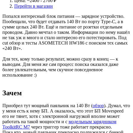
Цена: ~2400 - 2700 ₽
Перейти в магазин
Попался интересный блок питания — зарядное устройство.
Пообещали, что будет отдавать 140 Вт по порту Type-C, а в
сумме целых 240 Вт. Ещё и питание от розетки отдельным
проводом. Давно мечтал о таком. Информации по нему нашёл
не так уж и много и стало интересно его потестировать. Под
cut обзор и тесты ASOMETECH HW186 с поиском тех самых
«240 Вт».
Для тех, кому только результат, можно сразу в конец — к
выводам. Для меня же сам процесс поиска оказался даже
более увлекательным, чем скучное повседневное
использование :)
Зачем
Приобрел тут мощный паяльник на 140 Вт (
обзор
). Думал, что
у меня есть к нему БП. А оказалось, что этот БП Movespeed
его не тянет, хотя с электронной нагрузкой вполне может
работать на такой мощности и с
модельным зарядником
ToolkitRC M7
через триггер тоже работает прекрасно.
Пока что, новый паяльник прекрасно подружился с банкой