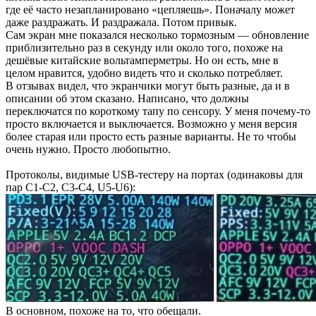
где её часто незапланировано «цепляешь». Поначалу может
даже раздражать. И раздражала. Потом привык.
Сам экран мне показался несколько тормозным — обновление
приблизительно раз в секунду или около того, похоже на
дешёвые китайские вольтамперметры. Но он есть, мне в
целом нравится, удобно видеть что и сколько потребляет.
В отзывах видел, что экранчики могут быть разные, да и в
описании об этом сказано. Написано, что должны
переключатся по короткому тапу по сенсору. У меня почему-то
просто включается и выключается. Возможно у меня версия
более старая или просто есть разные варианты. Не то чтобы
очень нужно. Просто любопытно.
Протоколы, видимые USB-тестеру на портах (одинаковы для
пар С1-С2, С3-С4, U5-U6):
В основном, похоже на то, что обещали.