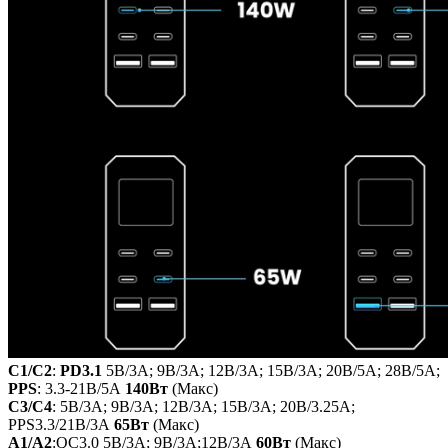
C1/С2
:
PD3.1
5В/3А; 9В/3А; 12В/3А; 15В/3А; 20В/5А; 28В/5А;
PPS
: 3.3-21В/5А
140Вт
(Макс)
C3/С4
: 5В/3А; 9В/3А; 12В/3А; 15В/3А; 20В/3.25А;
PPS3.3/21В/3А
65Вт
(Макс)
A1/A2
:QC3.0 5В/3А; 9В/3А;12В/3А
60Вт
(Макс)