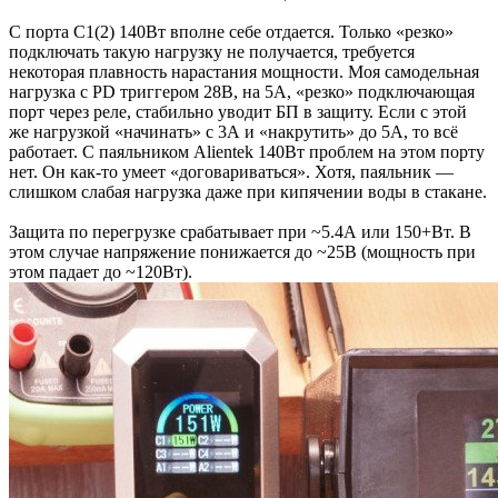
С порта C1(2) 140Вт вполне себе отдается. Только «резко»
подключать такую нагрузку не получается, требуется
некоторая плавность нарастания мощности. Моя самодельная
нагрузка с PD триггером 28В, на 5А, «резко» подключающая
порт через реле, стабильно уводит БП в защиту. Если с этой
же нагрузкой «начинать» с 3А и «накрутить» до 5А, то всё
работает. С паяльником Alientek 140Вт проблем на этом порту
нет. Он как-то умеет «договариваться». Хотя, паяльник —
слишком слабая нагрузка даже при кипячении воды в стакане.
Защита по перегрузке срабатывает при ~5.4А или 150+Вт. В
этом случае напряжение понижается до ~25В (мощность при
этом падает до ~120Вт).