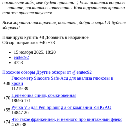
поставьте лайк, мне будет приятно :) Если остались вопросы
— пишите, постараюсь ответить. Конструктивная критика
так же приветствуется.
Всем хорошего настроения, позитива, добра и мира! И будьте
здоровы!
Планирую купить
+8
Добавить в избранное
Обзор понравился
+46
+73
15 ноября 2025, 18:20
emtec92
4753
Похожие обзоры
Другие обзоры от @emtec92
Глюкометр Sinocare Safe-Acu для анализа глюкозы в
+38
крови
11219
39
Цепемойка синяя, обыкновенная
+70
18696
171
Ручка V5 для Pen Spinning-а от компании ZHIGAO
+55
14847
26
Что такое франкенпен, и немного про винтажный флекс
+74
4526
38