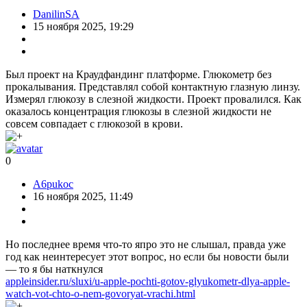
DanilinSA
15 ноября 2025, 19:29
Был проект на Краудфандинг платформе. Глюкометр без
прокалывания. Представлял собой контактную глазную линзу.
Измерял глюкозу в слезной жидкости. Проект провалился. Как
оказалось концентрация глюкозы в слезной жидкости не
совсем совпадает с глюкозой в крови.
0
A6pukoc
16 ноября 2025, 11:49
Но последнее время что-то япро это не слышал, правда уже
год как неинтересует этот вопрос, но если бы новости были
— то я бы наткнулся
appleinsider.ru/sluxi/u-apple-pochti-gotov-glyukometr-dlya-apple-
watch-vot-chto-o-nem-govoryat-vrachi.html