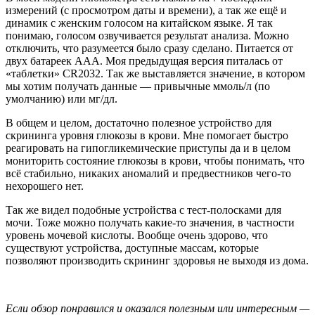
измерений (с просмотром даты и времени), а так же ещё и
динамик с женским голосом на китайском языке. Я так
понимаю, голосом озвучивается результат анализа. Можно
отключить, что разумеется было сразу сделано. Питается от
двух батареек AAA. Моя предыдущая версия питалась от
«таблетки» CR2032. Так же выставляется значение, в котором
мы хотим получать данные — привычные ммоль/л (по
умолчанию) или мг/дл.
В общем и целом, достаточно полезное устройство для
скрининга уровня глюкозы в крови. Мне помогает быстро
реагировать на гипогликемические приступы да и в целом
мониторить состояние глюкозы в крови, чтобы понимать, что
всё стабильно, никаких аномалий и предвестников чего-то
нехорошего нет.
Так же видел подобные устройства с тест-полосками для
мочи. Тоже можно получать какие-то значения, в частности
уровень мочевой кислоты. Вообще очень здорово, что
существуют устройства, доступные массам, которые
позволяют производить скрининг здоровья не выходя из дома.
Если обзор понравился и оказался полезным или интересным —