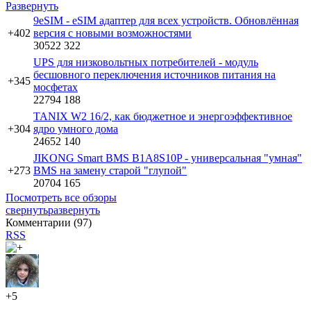
Развернуть
9eSIM - eSIM адаптер для всех устройств. Обновлённая
+402
версия с новыми возможностями
30522
322
UPS для низковольтных потребителей - модуль
бесшовного переключения источников питания на
+345
мосфетах
22794
188
TANIX W2 16/2, как бюджетное и энергоэффективное
+304
ядро умного дома
24652
140
JIKONG Smart BMS B1A8S10P - универсальная "умная"
+273
BMS на замену старой "глупой"
20704
165
Посмотреть все обзоры
свернуть
развернуть
Комментарии (
97
)
RSS
+5