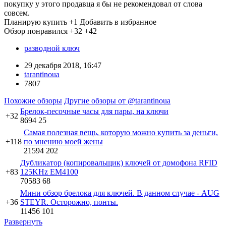
покупку у этого продавца я бы не рекомендовал от слова
совсем.
Планирую купить
+1
Добавить в избранное
Обзор понравился
+32
+42
разводной ключ
29 декабря 2018, 16:47
tarantinoua
7807
Похожие обзоры
Другие обзоры от @tarantinoua
Брелок-песочные часы для пары, на ключи
+32
8694
25
Самая полезная вещь, которую можно купить за деньги,
+118
по мнению моей жены
21594
202
Дубликатор (копировальщик) ключей от домофона RFID
+83
125KHz EM4100
70583
68
Мини обзор брелока для ключей. В данном случае - AUG
+36
STEYR. Осторожно, понты.
11456
101
Развернуть