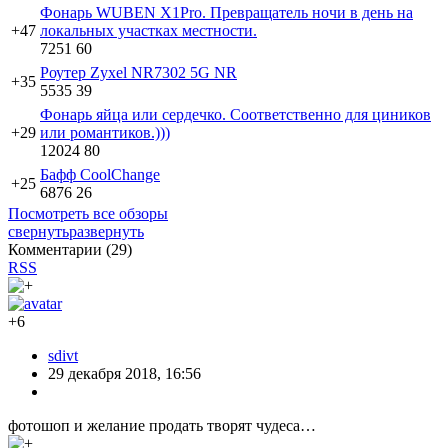
Фонарь WUBEN X1Pro. Превращатель ночи в день на
+47
локальных участках местности.
7251
60
Роутер Zyxel NR7302 5G NR
+35
5535
39
Фонарь яйца или сердечко. Соответственно для циников
+29
или романтиков.)))
12024
80
Бафф CoolChange
+25
6876
26
Посмотреть все обзоры
свернуть
развернуть
Комментарии (
29
)
RSS
+6
sdivt
29 декабря 2018, 16:56
фотошоп и желание продать творят чудеса…