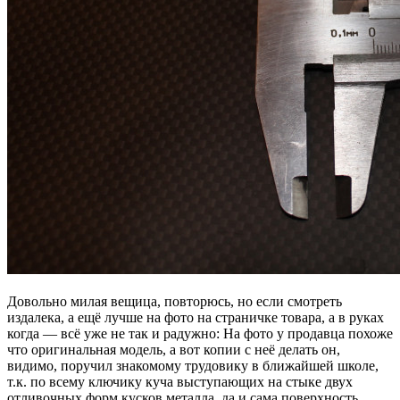
Довольно милая вещица, повторюсь, но если смотреть
издалека, а ещё лучше на фото на страничке товара, а в руках
когда — всё уже не так и радужно: На фото у продавца похоже
что оригинальная модель, а вот копии с неё делать он,
видимо, поручил знакомому трудовику в ближайшей школе,
т.к. по всему ключику куча выступающих на стыке двух
отливочных форм кусков металла, да и сама поверхность