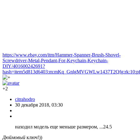
https://www.ebay.com/itm/Hammer-Spanner-Brush-Shovel-
Screwdriver-Metal-Pendant-For-Keychain-Keychain-
DIY/401600242691?
hash=item5d813d6403:m:mKq_GnlgMVGWLw1437T2Qfg:rk:10:pf
+2
citrahodro
30 декабря 2018, 03:30
находил модель еще меньше размером, ...24.5
Дюймовый
ключ!))