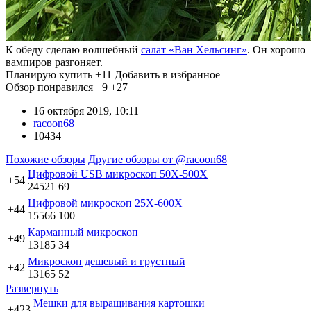
К обеду сделаю волшебный
салат «Ван Хельсинг»
. Он хорошо
вампиров разгоняет.
Планирую купить
+11
Добавить в избранное
Обзор понравился
+9
+27
16 октября 2019, 10:11
racoon68
10434
Похожие обзоры
Другие обзоры от @racoon68
Цифровой USB микроскоп 50Х-500Х
+54
24521
69
Цифровой микроскоп 25X-600X
+44
15566
100
Карманный микроскоп
+49
13185
34
Микроскоп дешевый и грустный
+42
13165
52
Развернуть
Мешки для выращивания картошки
+423