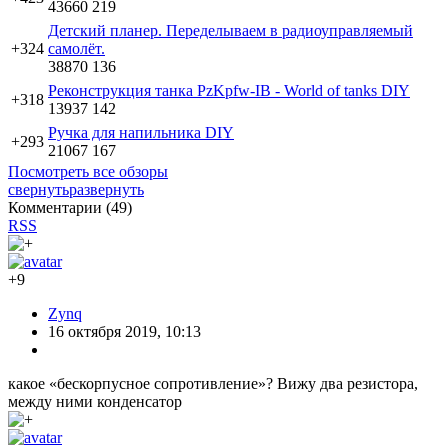
43660
219
Детский планер. Переделываем в радиоуправляемый
+324
самолёт.
38870
136
Реконструкция танка PzKpfw-IВ - World of tanks DIY
+318
13937
142
Ручка для напильника DIY
+293
21067
167
Посмотреть все обзоры
свернуть
развернуть
Комментарии (
49
)
RSS
+9
Zynq
16 октября 2019, 10:13
какое «бескорпусное сопротивление»? Вижу два резистора,
между ними конденсатор