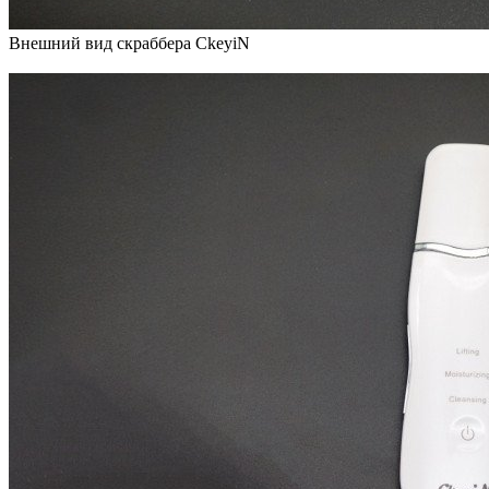
Внешний вид скраббера CkeyiN