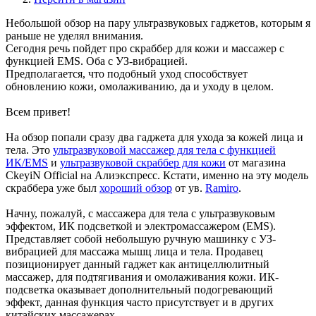
Небольшой обзор на пару ультразвуковых гаджетов, которым я
раньше не уделял внимания.
Сегодня речь пойдет про скраббер для кожи и массажер с
функцией EMS. Оба с УЗ-вибрацией.
Предполагается, что подобный уход способствует
обновлению кожи, омолаживанию, да и уходу в целом.
Всем привет!
На обзор попали сразу два гаджета для ухода за кожей лица и
тела. Это
ультразвуковой массажер для тела с функцией
ИК/EMS
и
ультразвуковой скраббер для кожи
от магазина
CkeyiN Official на Алиэкспресс. Кстати, именно на эту модель
скраббера уже был
хороший обзор
от ув.
Ramiro
.
Начну, пожалуй, с массажера для тела с ультразвуковым
эффектом, ИК подсветкой и электромассажером (EMS).
Представляет собой небольшую ручную машинку с УЗ-
вибрацией для массажа мышц лица и тела. Продавец
позиционирует данный гаджет как антицеллюлитный
массажер, для подтягивания и омолаживания кожи. ИК-
подсветка оказывает дополнительный подогревающий
эффект, данная функция часто присутствует и в других
китайских массажерах.