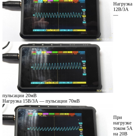
Нагрузка
12В/3А
—
пульсации 20мВ
Нагрузка 15В/3А — пульсации 70мВ
При
нагрузке
током 5А
на 20В