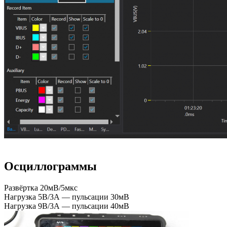
Осциллограммы
Развёртка 20мВ/5мкс
Нагрузка 5В/3А — пульсации 30мВ
Нагрузка 9В/3А — пульсации 40мВ