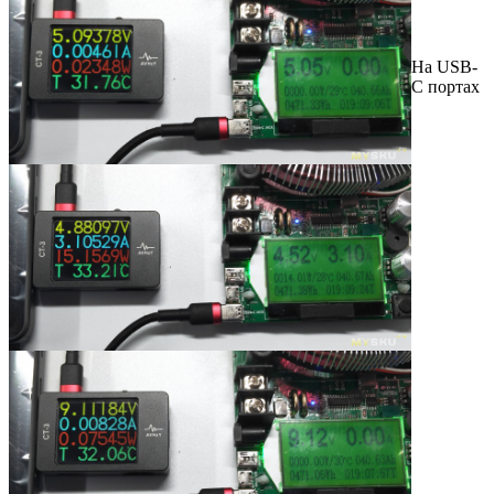
На USB-
C портах