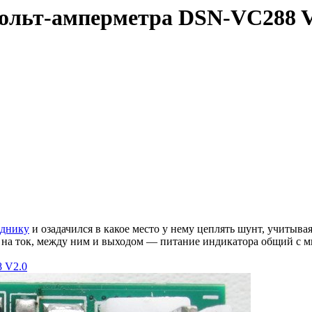
вольт-амперметра DSN-VC288 
яднику
и озадачился в какое место у нему цеплять шунт, учитывая
т на ток, между ним и выходом — питание индикатора общий с м
 V2.0