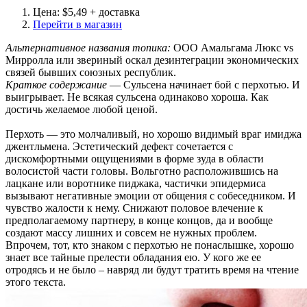
Цена: $5,49 + доставка
Перейти в магазин
Альтернативное названия топика:
ООО Амальгама Люкс vs
Мирролла или звериный оскал дезинтеграции экономических
связей бывших союзных республик.
Краткое содержание
— Сульсена начинает бой с перхотью. И
выигрывает. Не всякая сульсена одинаково хороша. Как
достичь желаемое любой ценой.
Перхоть — это молчаливый, но хорошо видимый враг имиджа
джентльмена. Эстетический дефект сочетается с
дискомфортными ощущениями в форме зуда в области
волосистой части головы. Вольготно расположившись на
лацкане или воротнике пиджака, частички эпидермиса
вызывают негативные эмоции от общения с собеседником. И
чувство жалости к нему. Снижают половое влечение к
предполагаемому партнеру, в конце концов, да и вообще
создают массу лишних и совсем не нужных проблем.
Впрочем, тот, кто знаком с перхотью не понаслышке, хорошо
знает все тайные прелести обладания ею. У кого же ее
отродясь и не было – навряд ли будут тратить время на чтение
этого текста.