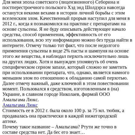
Для меня эпоха советского (лицензионного) Себорина и
постперестроечного польского Хэд энд Шолдэрса навсегда
останутся некими вехами в истории личной борьбы с этим
вселенским злом. Качественный прорыв наступил для меня в
2012 г., когда я познакомился на практике с препаратами на
основе сульсены. Я не буду описывать действующее начало
средства, способ применения, эффективность от его
использования, всю эту информацию можно без труда найти в
интернете. Отмечу только тот факт, что после недолгого
применения сульсены в виде 2% пасты и шампуня на основе
этого же вещества, я наблюдал перхоть исключительно лишь
на других людях. Хотя и вынужден упомянуть об очень
специфическом серном запахе, который сложно не заметить
при использовании препарата, что, однако, является намного
меньшим злом по отношению к обладанию самой перхотью.
Далее отмечу важный, даже ключевой в этом повествовании
момент. Пользовался я средством, изготовленным в (на)
Украине, в славном городе Николаев, фирмой ООО
Амальгама Люкс.
Амальгама Люкс
Стоимость ее в 2012 г. была около 100 р. за 75 мл. тюбик, а
продавалась она практически в каждой нижегородской
аптеке.
Почему такое название – Амальгама? Ртути же точно в
составе средства нет. Да бес его знает…