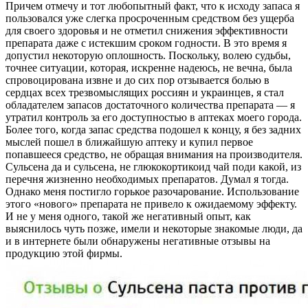
Причем отмечу и тот любопытный факт, что к исходу запаса я
пользовался уже слегка просроченным средством без ущерба
для своего здоровья и не отметил снижения эффективности
препарата даже с истекшим сроком годности. В это время я
допустил некоторую оплошность. Поскольку, волею судьбы,
точнее ситуации, которая, искренне надеюсь, не вечна, была
спровоцирована извне и до сих пор отзывается болью в
сердцах всех трезвомыслящих россиян и украинцев, я стал
обладателем запасов достаточного количества препарата — я
утратил контроль за его доступностью в аптеках моего города.
Более того, когда запас средства подошел к концу, я без задних
мыслей пошел в ближайшую аптеку и купил первое
попавшееся средство, не обращая внимания на производителя.
Сульсена да и сульсена, не глюкокортикоид чай поди какой, из
перечня жизненно необходимых препаратов. Думал я тогда.
Однако меня постигло горькое разочарование. Использование
этого «нового» препарата не привело к ожидаемому эффекту.
И не у меня одного, такой же негативный опыт, как
выяснилось чуть позже, имели и некоторые знакомые люди, да
и в интернете были обнаружены негативные отзывы на
продукцию этой фирмы.