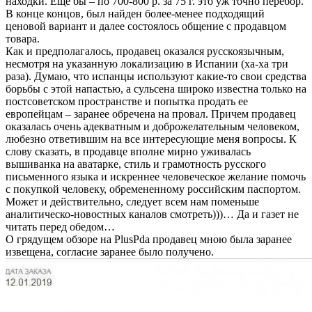
находки. Еще бы – по 700-800 р. за 75 г. это уж точно перебор.
В конце концов, был найден более-менее подходящий
ценовой вариант и далее состоялось общение с продавцом
товара.
Как и предполагалось, продавец оказался русскоязычным,
несмотря на указанную локализацию в Испании (ха-ха три
раза). Думаю, что испанцы используют какие-то свои средства
борьбы с этой напастью, а сульсена широко известна только на
постсоветском пространстве и попытка продать ее
европейцам – заранее обречена на провал. Причем продавец
оказалась очень адекватным и доброжелательным человеком,
любезно ответившим на все интересующие меня вопросы. К
слову сказать, в продавце вполне мирно уживалась
вышиванка на аватарке, стиль и грамотность русского
письменного языка и искреннее человеческое желание помочь
с покупкой человеку, обремененному российским паспортом.
Может и действительно, следует всем нам поменьше
аналитическо-новостных каналов смотреть)))… Да и газет не
читать перед обедом…
О грядущем обзоре на PlusPda продавец мною была заранее
извещена, согласие заранее было получено.