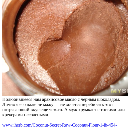
Полюбившееся нам арахисовое масло с черным шоколадом.
Лично я его даже не мажу — не хочется перебивать этот
потрясающий вкус еще чем-то. А муж хрумкает с тостами или
крекерами несолеными.
www.iherb.com/Coconut-Secret-Raw-Coconut-Flour-1-lb-454-