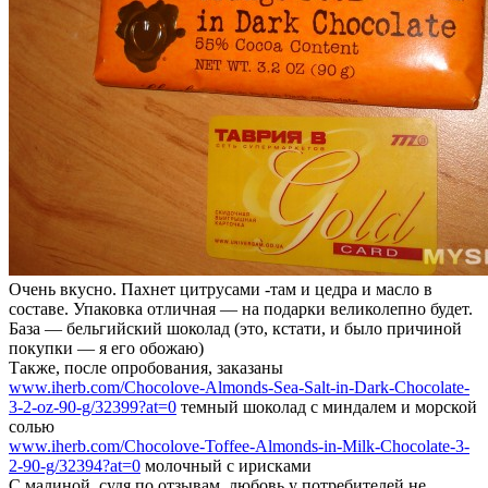
Очень вкусно. Пахнет цитрусами -там и цедра и масло в
составе. Упаковка отличная — на подарки великолепно будет.
База — бельгийский шоколад (это, кстати, и было причиной
покупки — я его обожаю)
Также, после опробования, заказаны
www.iherb.com/Chocolove-Almonds-Sea-Salt-in-Dark-Chocolate-
3-2-oz-90-g/32399?at=0
темный шоколад с миндалем и морской
солью
www.iherb.com/Chocolove-Toffee-Almonds-in-Milk-Chocolate-3-
2-90-g/32394?at=0
молочный с ирисками
С малиной, судя по отзывам, любовь у потребителей не