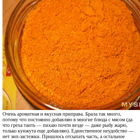
Очень ароматная и вкусная приправа. Брала так много,
потому что постоянно добавляю в многие блюда с мясом (да
что греха таить — пихаю почти везде — даже рыбу жарю,
только кунжута еще добавляю). Единственное неудобство —
нет зип-застежки. Пришлось отсыпать часть, а остальное