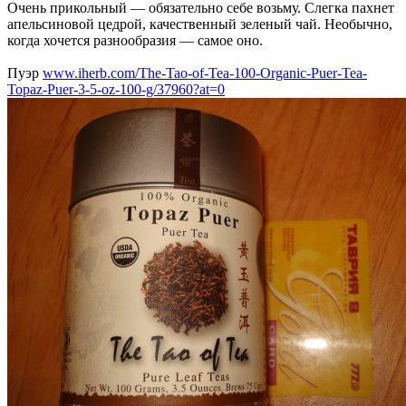
Очень прикольный — обязательно себе возьму. Слегка пахнет
апельсиновой цедрой, качественный зеленый чай. Необычно,
когда хочется разнообразия — самое оно.
Пуэр
www.iherb.com/The-Tao-of-Tea-100-Organic-Puer-Tea-
Topaz-Puer-3-5-oz-100-g/37960?at=0