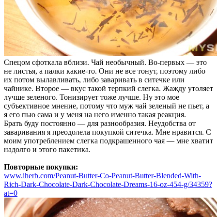
Спецом сфоткала вблизи. Чай необычный. Во-первых — это
не листья, а палки какие-то. Они не все тонут, поэтому либо
их потом вылавливать, либо заваривать в ситечке или
чайнике. Второе — вкус такой терпкий слегка. Жажду утоляет
лучше зеленого. Тонизирует тоже лучше. Ну это мое
субъективное мнение, потому что муж чай зеленый не пьет, а
я его пью сама и у меня на него именно такая реакция.
Брать буду постоянно — для разнообразия. Неудобства от
заваривания я преодолела покупкой ситечка. Мне нравится. С
моим употреблением слегка подкрашенного чая — мне хватит
надолго и этого пакетика.
Повторные покупки:
www.iherb.com/Peanut-Butter-Co-Peanut-Butter-Blended-With-
Rich-Dark-Chocolate-Dark-Chocolate-Dreams-16-oz-454-g/34359?
at=0