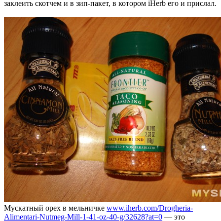
заклеить скотчем и в зип-пакет, в котором iHerb его и прислал.
Мускатный орех в мельничке
www.iherb.com/Drogheria-
Alimentari-Nutmeg-Mill-1-41-oz-40-g/32628?at=0
— это