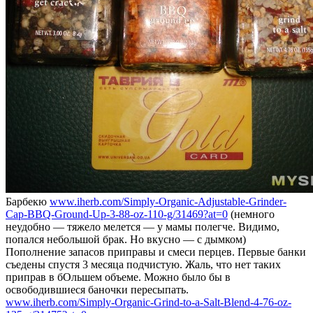
Барбекю
www.iherb.com/Simply-Organic-Adjustable-Grinder-
Cap-BBQ-Ground-Up-3-88-oz-110-g/31469?at=0
(немного
неудобно — тяжело мелется — у мамы полегче. Видимо,
попался небольшой брак. Но вкусно — с дымком)
Пополнение запасов приправы и смеси перцев. Первые банки
съедены спустя 3 месяца подчистую. Жаль, что нет таких
приправ в бОльшем объеме. Можно было бы в
освободившиеся баночки пересыпать.
www.iherb.com/Simply-Organic-Grind-to-a-Salt-Blend-4-76-oz-