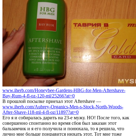
www.iherb.com/Honeybee-Gardens-HBG-for-Men-Aftershave-
Bay-Rum-4-fl-oz-120-ml/25266?at=0
В прошлой посылке приехал этот Aftershave —
www.iherb.com/Aubrey-Organics-Men-s-Stock-North-Woods-
After-Shave-118-ml-4-fl-oz/11897?at=0
Его я и собиралась дарить на 23-е мужу. НО! После того, как
совершенно спонтанно во время сбоя был заказан этот
бальзамчик и я его получила и понюхала, то я решила, что
лично мне больше понравится нюхать этот. Тот мне тоже