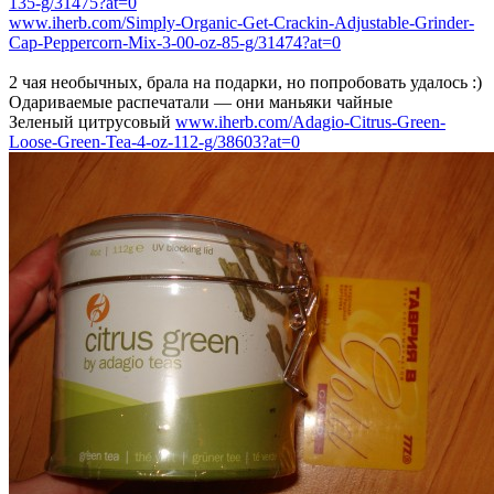
135-g/31475?at=0
www.iherb.com/Simply-Organic-Get-Crackin-Adjustable-Grinder-
Cap-Peppercorn-Mix-3-00-oz-85-g/31474?at=0
2 чая необычных, брала на подарки, но попробовать удалось :)
Одариваемые распечатали — они маньяки чайные
Зеленый цитрусовый
www.iherb.com/Adagio-Citrus-Green-
Loose-Green-Tea-4-oz-112-g/38603?at=0