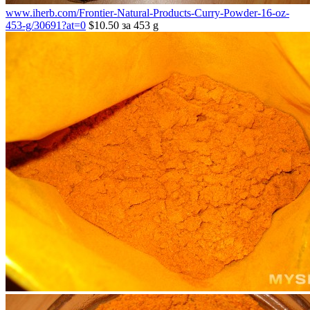
www.iherb.com/Frontier-Natural-Products-Curry-Powder-16-oz-
453-g/30691?at=0
$10.50 за 453 g