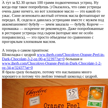
А тут за $2.30 целых 100 грамм подкопченных устриц. Ну
когда еще такое попробуешь :) Оказалось, что сами устрицы
очень даже ничего, но вот хлопковое масло — это какой-то
ужас. Сине-зеленовато-желтый оттенок масла фотоаппарат не
передал. Я, сидела и давилась устрицами вместе с мужем под
аккомпанимент бубубу — зачем заказала — бубубу. Короче —
промашка — искренне не рекомендую. Даже попробованные
в ресторане устрицы под сыром (которые мне не особо
понравились), — это просто объеденье по сравнению с
прогорклым хлопковым маслом.
А теперь о самом приятном:
Шоколадка с цедрой
www.iherb.com/Chocolove-Orange-Peel-in-
Dark-Chocolate-3-2-oz-90-g/32397?at=0
большая и
www.iherb.com/Chocolove-Orange-Peel-in-Dark-Chocolate-1-2-
oz-34-g/32437?at=0
Я брала сразу большую, потому что наслышана много
хорошего и потому что люблю темный шоколад с цедрой.