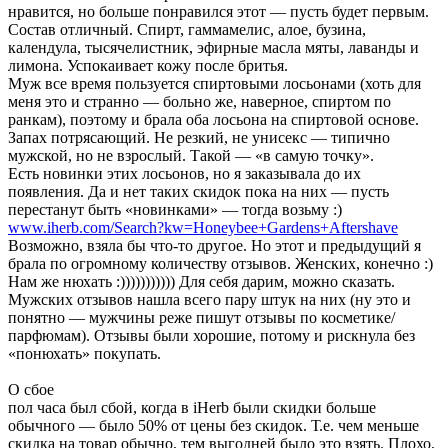
нравится, но больше понравился этот — пусть будет первым.
Состав отличный. Спирт, гаммамелис, алое, бузина,
календула, тысячелистник, эфирные масла мяты, лаванды и
лимона. Успокаивает кожу после бритья.
Муж все время пользуется спиртовыми лосьонами (хоть для
меня это и странно — больно же, наверное, спиртом по
ранкам), поэтому и брала оба лосьона на спиртовой основе.
Запах потрясающий. Не резкий, не унисекс — типично
мужской, но не взрослый. Такой — «в самую точку».
Есть новинки этих лосьонов, но я заказывала до их
появления. Да и нет таких скидок пока на них — пусть
перестанут быть «новинками» — тогда возьму :)
www.iherb.com/Search?kw=Honeybee+Gardens+Aftershave
Возможно, взяла бы что-то другое. Но этот и предыдущий я
брала по огромному количеству отзывов. Женских, конечно :)
Нам же нюхать :))))))))))) Для себя дарим, можно сказать.
Мужских отзывов нашла всего пару штук на них (ну это и
понятно — мужчины реже пишут отзывы по косметике/
парфюмам). Отзывы были хорошие, потому и рискнула без
«понюхать» покупать.
О сбое
пол часа был сбой, когда в iHerb были скидки больше
обычного — было 50% от цены без скидок. Т.е. чем меньше
скидка на товар обычно, тем выгодней было это взять. Плохо,