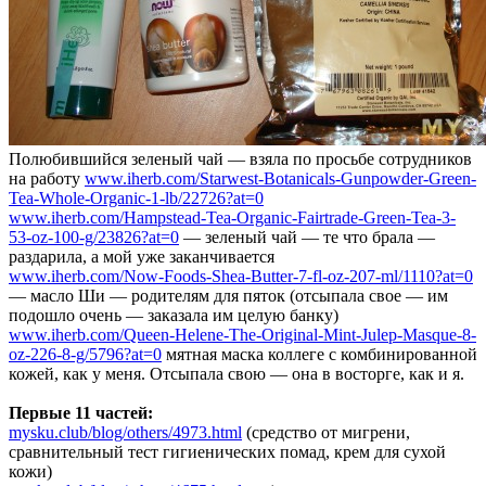
Полюбившийся зеленый чай — взяла по просьбе сотрудников
на работу
www.iherb.com/Starwest-Botanicals-Gunpowder-Green-
Tea-Whole-Organic-1-lb/22726?at=0
www.iherb.com/Hampstead-Tea-Organic-Fairtrade-Green-Tea-3-
53-oz-100-g/23826?at=0
— зеленый чай — те что брала —
раздарила, а мой уже заканчивается
www.iherb.com/Now-Foods-Shea-Butter-7-fl-oz-207-ml/1110?at=0
— масло Ши — родителям для пяток (отсыпала свое — им
подошло очень — заказала им целую банку)
www.iherb.com/Queen-Helene-The-Original-Mint-Julep-Masque-8-
oz-226-8-g/5796?at=0
мятная маска коллеге с комбинированной
кожей, как у меня. Отсыпала свою — она в восторге, как и я.
Первые 11 частей:
mysku.club/blog/others/4973.html
(средство от мигрени,
сравнительный тест гигиенических помад, крем для сухой
кожи)