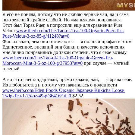
Я его не поняла, потому что не люблю черные чаи, да и сама
пью зеленый крайне слабый. Но «маньякам» понравился.
Этот был Topaz Puer, а попросили еще для сравнения Puer
Velour
www.iherb.com/The-Tao-of-Tea-100-Organic-Puer-Tea-
Puer-Velour-3-oz-85-g/41248?at=0
Фиг их знает, чем они отличаются — я полный профан в этом.
Единственное, внешний вид банки и качество исполнения
мне лично понравились до такой степени, что я себе возьму
www.iherb.com/The-Tao-of-Tea-100-Organic-Green-Tea-
Moroccan-Mint-3-5-oz-100-g/37953?at=0
при случае — мятный
зеленый
А вот этот нестандартный, прямо скажем, чай, — я брала себе.
Из любопытства и потому что начиталась о полезности
www.iherb.com/Eden-Foods-Organic-Japanese-Kukicha-Loose-
Twig-Tea-1-75-oz-49-g/36416?at=0
$2.52