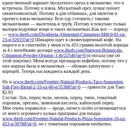
единственный вариант мускатного ореха в мельничке, что я
встречала. Потому и взяла. Мускатный орех лучше пахнет
свежепомолотый. Потому я для отбивных, для омлетов и
прочего взяла мельничку. Всю еду готовить с такими
мельничками — вылетишь в трубу. Потому я покупаю только
малорасходуемые вещи в таких мельничках.Как вот — корицу
—
www.iherb.com/Drogheria-Alimentari-Cinnamon-Mill-0-81-oz-
23-g/32633?at=0
Шикарно идет в свежесваренный кофе. На
пироги и в глинтвейн у меня есть 453 грамма молотой корицы
за 4 с копейками доллара
www.iherb.com/Starwest-Botanicals-
Cinnamon-Powder-Organic-1-lb/22546?at=0
(я писала уже об
этой покупке). Меня всегда прельщали кофейни, потому что у
них корица была в мельничках — обожаю каппучино с
корицей. Теперь наслаждаюсь каждый день.
Ну и
www.iherb.com/Frontier-Natural-Products-Taco-Seasoning-
Salt-Free-Blend-2-33-oz-66-g/35368?at=0
— пряности для Тако
$2.93
Состав: Лук, перец чили, чеснок, перец, тмин, томатный
порошок, орегано, лимонная кислота, кайенский перец
Мне очень поравился — вроде, ничего особо отличающегося
от моего огромного кулька приправы для пиццы
www.iherb.com/Frontier-Natural-Products-Pizza-Seasoning-16-oz-
453-g/30788?at=0
, но с томатным порошком необычно.