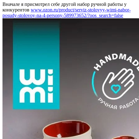
Вначале я присмотрел себе другой набор ручной работы у
конкурентов
www.ozon.ru/product/serviz-stolovyy-wimi-nabor-
posudy-stolovoy-na-4-persony-589973652/?oos_search=false