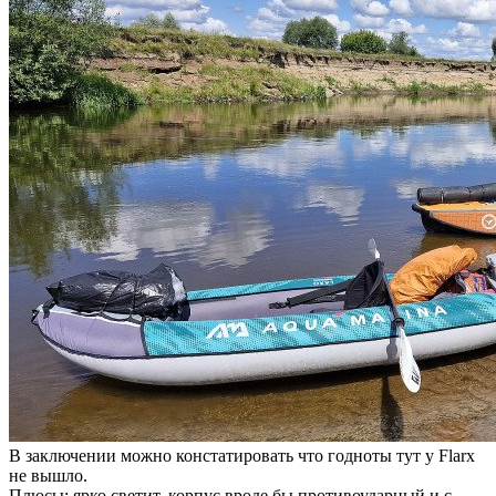
В заключении можно констатировать что годноты тут у Flarx
не вышло.
Плюсы: ярко светит, корпус вроде бы противоударный и с