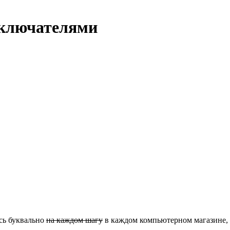
ыключателями
ись буквально
на каждом шагу
в каждом компьютерном магазине, я