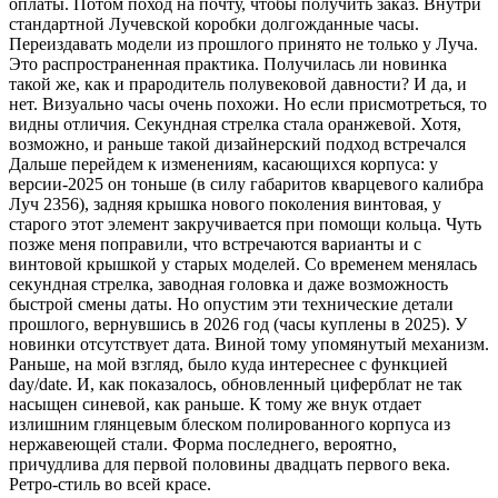
оплаты. Потом поход на почту, чтобы получить заказ. Внутри
стандартной Лучевской коробки долгожданные часы.
Переиздавать модели из прошлого принято не только у Луча.
Это распространенная практика. Получилась ли новинка
такой же, как и прародитель полувековой давности? И да, и
нет. Визуально часы очень похожи. Но если присмотреться, то
видны отличия. Секундная стрелка стала оранжевой. Хотя,
возможно, и раньше такой дизайнерский подход встречался
Дальше перейдем к изменениям, касающихся корпуса: у
версии-2025 он тоньше (в силу габаритов кварцевого калибра
Луч 2356), задняя крышка нового поколения винтовая, у
старого этот элемент закручивается при помощи кольца. Чуть
позже меня поправили, что встречаются варианты и с
винтовой крышкой у старых моделей. Со временем менялась
секундная стрелка, заводная головка и даже возможность
быстрой смены даты. Но опустим эти технические детали
прошлого, вернувшись в 2026 год (часы куплены в 2025). У
новинки отсутствует дата. Виной тому упомянутый механизм.
Раньше, на мой взгляд, было куда интереснее с функцией
day/date. И, как показалось, обновленный циферблат не так
насыщен синевой, как раньше. К тому же внук отдает
излишним глянцевым блеском полированного корпуса из
нержавеющей стали. Форма последнего, вероятно,
причудлива для первой половины двадцать первого века.
Ретро-стиль во всей красе.