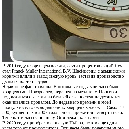
В 2010 году владельцем восьмидесяти процентов акций Луч
стал Franck Muller International B.V. Швейцарцы с армянскими
корнями влили в завод свежую кровь, заставив производство
дышать полной грудью.
Я давно не фанат кварца. В школьные годы мои часы были
кварцевыми. Повзрослев, перешел на механику. Попытки
подружиться с часами на батарейке за последние десять лет
оканчивались провалом. До недавнего времени в моей
шкатулке место было для одних кварцевых часов — Casio EF
500, купленных в 2007 года в честь прожитой четверти века.
Теперь эти часы я не ношу. Они лежат, как память.
В 2020 году приобрел кварцевую Hvilina, потом еще одни
часы того же производителя. Эти часы были подарены мною