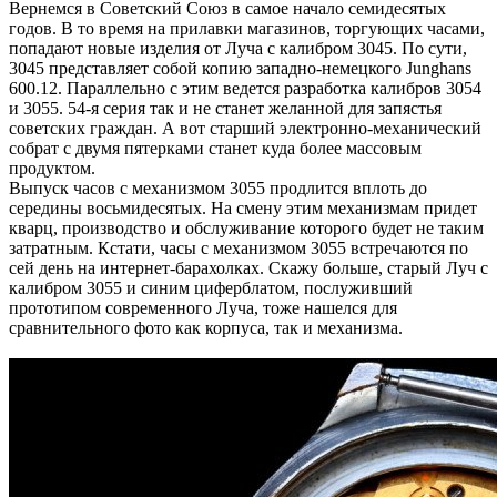
Вернемся в Советский Союз в самое начало семидесятых
годов. В то время на прилавки магазинов, торгующих часами,
попадают новые изделия от Луча с калибром 3045. По сути,
3045 представляет собой копию западно-немецкого Junghans
600.12. Параллельно с этим ведется разработка калибров 3054
и 3055. 54-я серия так и не станет желанной для запястья
советских граждан. А вот старший электронно-механический
собрат с двумя пятерками станет куда более массовым
продуктом.
Выпуск часов с механизмом 3055 продлится вплоть до
середины восьмидесятых. На смену этим механизмам придет
кварц, производство и обслуживание которого будет не таким
затратным. Кстати, часы с механизмом 3055 встречаются по
сей день на интернет-барахолках. Скажу больше, старый Луч с
калибром 3055 и синим циферблатом, послуживший
прототипом современного Луча, тоже нашелся для
сравнительного фото как корпуса, так и механизма.