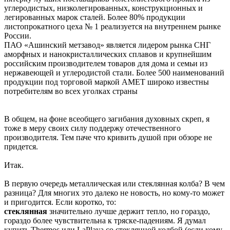
углеродистых, низколегированных, конструкционных и
легированных марок сталей. Более 80% продукции
листопрокатного цеха № 1 реализуется на внутреннем рынке
России.
ПАО «Ашинский метзавод» является лидером рынка СНГ
аморфных и нанокристаллических сплавов и крупнейшим
российским производителем товаров для дома и семьи из
нержавеющей и углеродистой стали. Более 500 наименований
продукции под торговой маркой АМЕТ широко известны
потребителям во всех уголках страны
В общем, на фоне всеобщего загибания духовных скреп, я
тоже в меру своих силу поддержу отечественного
производителя. Тем паче что кривить душой при обзоре не
придется.
Итак.
В первую очередь металлическая или стеклянная колба? В чем
разница? Для многих это далеко не новость, но кому-то может
и пригодится. Если коротко, то:
стеклянная
значительно лучше держит тепло, но гораздо,
гораздо более чувствительна к тряске-падениям. Я думал
купить Thermos или LaPlaya со стеклянной колбой (если кому