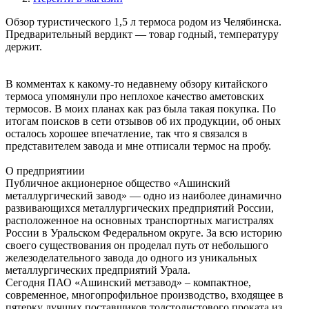
Обзор туристического 1,5 л термоса родом из Челябинска.
Предварительный вердикт — товар годный, температуру
держит.
В комментах к какому-то недавнему обзору китайского
термоса упомянули про неплохое качество аметовских
термосов. В моих планах как раз была такая покупка. По
итогам поисков в сети отзывов об их продукции, об оных
осталось хорошее впечатление, так что я связался в
представителем завода и мне отписали термос на пробу.
О предприятиии
Публичное акционерное общество «Ашинский
металлургический завод» — одно из наиболее динамично
развивающихся металлургических предприятий России,
расположенное на основных транспортных магистралях
России в Уральском Федеральном округе. За всю историю
своего существования он проделал путь от небольшого
железоделательного завода до одного из уникальных
металлургических предприятий Урала.
Сегодня ПАО «Ашинский метзавод» – компактное,
современное, многопрофильное производство, входящее в
пятерку лучших поставщиков толстолистового проката из