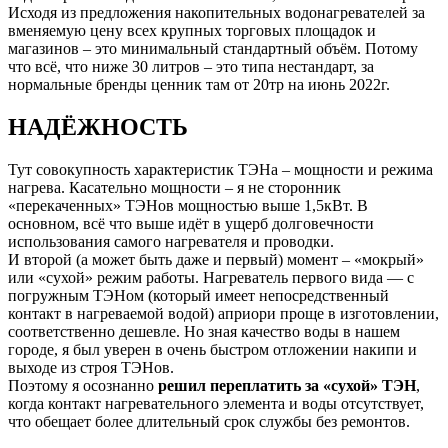
Исходя из предложения накопительных водонагревателей за
вменяемую цену всех крупных торговых площадок и
магазинов – это минимальный стандартный объём. Потому
что всё, что ниже 30 литров – это типа нестандарт, за
нормальные бренды ценник там от 20тр на июнь 2022г.
НАДЁЖНОСТЬ
Тут совокупность характеристик ТЭНа – мощности и режима
нагрева. Касательно мощности – я не сторонник
«перекаченных» ТЭНов мощностью выше 1,5кВт. В
основном, всё что выше идёт в ущерб долговечности
использования самого нагревателя и проводки.
И второй (а может быть даже и первый) момент – «мокрый»
или «сухой» режим работы. Нагреватель первого вида — с
погружным ТЭНом (который имеет непосредственный
контакт в нагреваемой водой) априори проще в изготовлении,
соответственно дешевле. Но зная качество воды в нашем
городе, я был уверен в очень быстром отложении накипи и
выходе из строя ТЭНов.
Поэтому я осознанно
решил переплатить за «сухой» ТЭН
,
когда контакт нагревательного элемента и воды отсутствует,
что обещает более длительный срок службы без ремонтов.