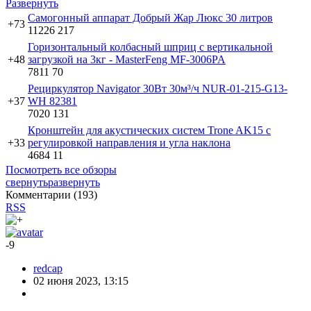
Развернуть
Самогонный аппарат Добрый Жар Люкс 30 литров
+73
11226
217
Горизонтальный колбасный шприц с вертикальной
+48
загрузкой на 3кг - MasterFeng MF-3006PA
7811
70
Рециркулятор Navigator 30Вт 30м³/ч NUR-01-215-G13-
+37
WH 82381
7020
131
Кронштейн для акустических систем Trone AK15 с
+33
регулировкой направления и угла наклона
4684
11
Посмотреть все обзоры
свернуть
развернуть
Комментарии (
193
)
RSS
-9
redcap
02 июня 2023, 13:15