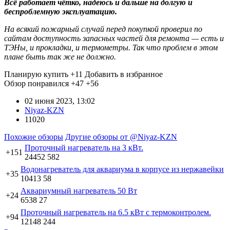
Всё работает чётко, надеюсь и дальше на долгую и
беспроблемную эксплуатацию.
На всякий пожарный случай перед покупкой проверил по
сайтам доступность запасных частей для ремонта — есть и
ТЭНы, и прокладки, и термометры. Так что проблем в этом
плане быть так же не должно.
Планирую купить
+11
Добавить в избранное
Обзор понравился
+47
+56
02 июня 2023, 13:02
Niyaz-KZN
11020
Похожие обзоры
Другие обзоры от @Niyaz-KZN
Проточный нагреватель на 3 кВт.
+151
24452
582
Водонагреватель для аквариума в корпусе из нержавейки
+35
10413
58
Аквариумный нагреватель 50 Вт
+24
6538
27
Проточный нагреватель на 6.5 кВт с термоконтролем.
+94
12148
244