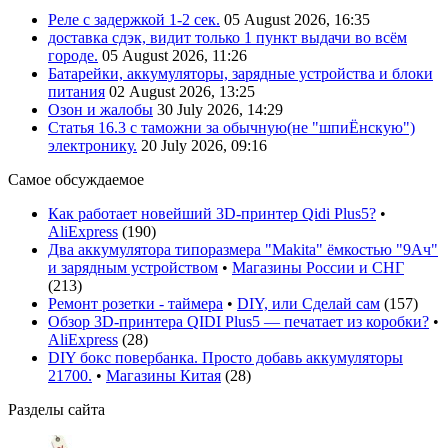
Реле с задержкой 1-2 сек.
05 August 2026, 16:35
доставка сдэк, видит только 1 пункт выдачи во всём
городе.
05 August 2026, 11:26
Батарейки, аккумуляторы, зарядные устройства и блоки
питания
02 August 2026, 13:25
Озон и жалобы
30 July 2026, 14:29
Статья 16.3 с таможни за обычную(не "шпиЁнскую")
электронику.
20 July 2026, 09:16
Самое обсуждаемое
Как работает новейший 3D-принтер Qidi Plus5?
•
AliExpress
(
190
)
Два аккумулятора типоразмера "Makita" ёмкостью "9Ач"
и зарядным устройством
•
Магазины России и СНГ
(
213
)
Ремонт розетки - таймера
•
DIY, или Сделай сам
(
157
)
Обзор 3D-принтера QIDI Plus5 — печатает из коробки?
•
AliExpress
(
28
)
DIY бокс повербанка. Просто добавь аккумуляторы
21700.
•
Магазины Китая
(
28
)
Разделы сайта