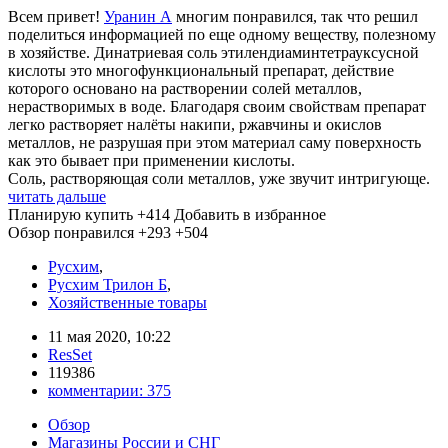
Всем привет!
Уранин А
многим понравился, так что решил
поделиться информацией по еще одному веществу, полезному
в хозяйстве. Динатриевая соль этилендиаминтетрауксусной
кислоты это многофункциональный препарат, действие
которого основано на растворении солей металлов,
нерастворимых в воде. Благодаря своим свойствам препарат
легко растворяет налёты накипи, ржавчины и окислов
металлов, не разрушая при этом материал саму поверхность
как это бывает при применении кислоты.
Соль, растворяющая соли металлов, уже звучит интригующе.
читать дальше
Планирую купить
+414
Добавить в избранное
Обзор понравился
+293
+504
Русхим
,
Русхим Трилон Б
,
Хозяйственные товары
11 мая 2020, 10:22
ResSet
119386
комментарии:
375
Обзор
Магазины России и СНГ