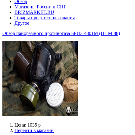
Обзор
Магазины России и СНГ
BRIZMARKET.RU
Товары проф. использования
Другое
Обзор панорамного противогаза БРИЗ-4301М (ППМ-88)
Цена: 1035 р
Перейти в магазин