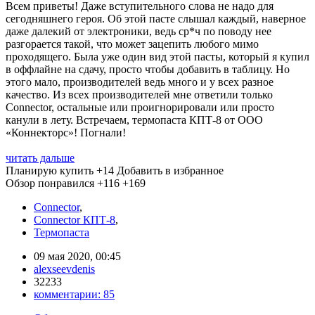
Всем приветы! Даже вступительного слова не надо для
сегодняшнего героя. Об этой пасте слышал каждый, наверное
даже далекий от электроники, ведь ср*ч по поводу нее
разгорается такой, что может зацепить любого мимо
проходящего. Была уже один вид этой пасты, который я купил
в оффлайне на сдачу, просто чтобы добавить в таблицу. Но
этого мало, производителей ведь много и у всех разное
качество. Из всех производителей мне ответили только
Connector, остальные или проигнорировали или просто
канули в лету. Встречаем, термопаста КПТ-8 от ООО
«Коннекторс»! Погнали!
читать дальше
Планирую купить
+14
Добавить в избранное
Обзор понравился
+116
+169
Connector
,
Connector КПТ-8
,
Термопаста
09 мая 2020, 00:45
alexseevdenis
32233
комментарии:
85