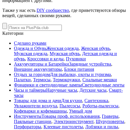
информацией с другими.
Также у нас есть
DIY сообщество
, где приветствуются обзоры
вещей, сделанных своими руками.
Категории
Сделано руками
Одежда и Обувь
Женская одежда
,
Женская обувь
,
Мужская одежда
,
Мужская обувь
,
Детская одежда и
обувь
,
Кроссовки и кеды
,
Пуховики
Аккумуляторы и Батарейки
Зарядные устройства
,
Внешние аккумуляторы
,
Блоки питания
Отдых за городом
Для рыбалки, охоты и туризма
,
Палатки
,
Термосы
,
Термокружки
,
Спальные мешки
Фонарики и светодиодные лампы
Светодиодные ленты
Часы и таймеры
Наручные часы
,
Детские часы
,
Смарт-
часы
Товары для дома и дачи
Для кухни
,
Сантехника
,
Увлажнители воздуха
,
Пылесосы
,
Роботы-пылесосы
,
Кофеварки и кофемашины
,
Умный дом
Инструменты
Товары проф. использования
,
Граверы
,
Паяльные станции
,
Электроинструмент
,
Шуруповерты
,
Перфораторы
,
Клеевые пистолеты
,
Лобзики и пилы
,