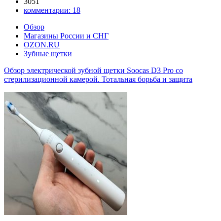
3051
комментарии:
18
Обзор
Магазины России и СНГ
OZON.RU
Зубные щетки
Обзор электрической зубной щетки Soocas D3 Pro со
стерилизационной камерой. Тотальная борьба и защита