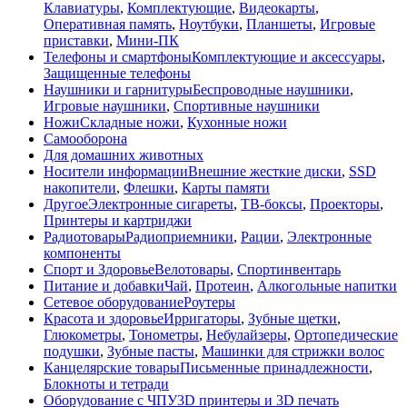
Клавиатуры
,
Комплектующие
,
Видеокарты
,
Оперативная память
,
Ноутбуки
,
Планшеты
,
Игровые
приставки
,
Мини-ПК
Телефоны и смартфоны
Комплектующие и аксессуары
,
Защищенные телефоны
Наушники и гарнитуры
Беспроводные наушники
,
Игровые наушники
,
Спортивные наушники
Ножи
Складные ножи
,
Кухонные ножи
Самооборона
Для домашних животных
Носители информации
Внешние жесткие диски
,
SSD
накопители
,
Флешки
,
Карты памяти
Другое
Электронные сигареты
,
ТВ-боксы
,
Проекторы
,
Принтеры и картриджи
Радиотовары
Радиоприемники
,
Рации
,
Электронные
компоненты
Спорт и Здоровье
Велотовары
,
Спортинвентарь
Питание и добавки
Чай
,
Протеин
,
Алкогольные напитки
Сетевое оборудование
Роутеры
Красота и здоровье
Ирригаторы
,
Зубные щетки
,
Глюкометры
,
Тонометры
,
Небулайзеры
,
Ортопедические
подушки
,
Зубные пасты
,
Машинки для стрижки волос
Канцелярские товары
Письменные принадлежности
,
Блокноты и тетради
Оборудование с ЧПУ
3D принтеры и 3D печать