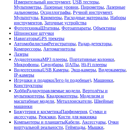
Измерительный инструмент
,
USB тестеры
,
Мультиметры
,
Лазерные уровни
,
Пирометры
,
Лазерные
дальномеры
,
Осциллографы
,
Ручной инструмент
,
Мультитулы
,
Кримперы
,
Расходные материалы
,
Наборы
инструментов
,
Заточные устройства
Фототехника
Штативы
,
Фотоаппараты
,
Объективы
Шпионские штучки
Навигаторы
GPS трекеры
Автомобилистам
Регистраторы
,
Радар-детекторы
,
Компрессоры
,
Автомагнитолы
Лазеры
Аудиотехника
MP3 плееры
,
Портативные колонки
,
Микрофоны
,
Саундбары
,
ЦАПы
,
Hi-Fi плееры
Видеотехника
USB Камеры
,
Экш-камеры
,
Видеокамеры
,
IP-камеры
Игрушки и подарки
Лего (и подобные)
,
Машинки
,
Конструкторы
Хобби
Радиоуправляемые модели
,
Вертолёты и
мультикоптеры
,
Квадрокоптеры
,
Моделизм и
масштабные модели
,
Металлоискатели
,
Швейные
машинки
Бижутерия и косметика
Парфюмерия
,
Сумки и
аксессуары
,
Рюкзаки
,
Кисти для макияжа
Компьютеры и планшеты
Кабели
,
Аксессуары
,
Очки
виртуальной реальности
,
Геймпады
,
Мышки
,