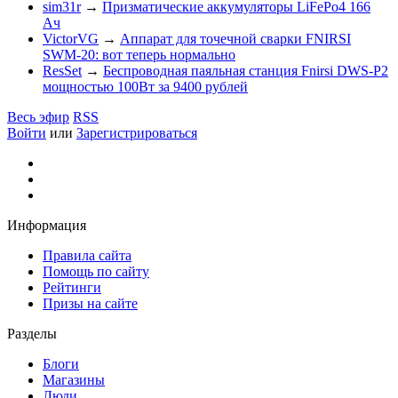
sim31r
→
Призматические аккумуляторы LiFePo4 166
Ач
VictorVG
→
Аппарат для точечной сварки FNIRSI
SWM-20: вот теперь нормально
ResSet
→
Беспроводная паяльная станция Fnirsi DWS-P2
мощностью 100Вт за 9400 рублей
Весь эфир
RSS
Войти
или
Зарегистрироваться
Информация
Правила сайта
Помощь по сайту
Рейтинги
Призы на сайте
Разделы
Блоги
Магазины
Люди