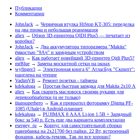
Публикации
Комментарии
JohnJack
→
Червячная втулка HiStop KT-305: переделка
на два прома и небольшая реанимация
aliex
→
Обзор 3D-принтера QIDI Plus5 — печатает из
коробки?
JohnJack
→
Два аккумулятора типоразмера "Makita"
ёмкостью "9Ач" и зарядным устройством
aliex
→
Как работает новейший 3D-принтер Qidi Plus5?
mrBlue
→
Замена москитной сетки на окнах
wyfinger3
→
Электронная книга 6" АтласБук "Скрипт":
нацелена на чтение
VadimVB
→
Ремонт розетки - таймера
kdekaluga
→
Простая быстрая зарядка для Makita 2х10 А
aliex
→
Как сварить масловоск своими руками для
деревообработки (и не только)
titansuperhero
→
Как я превратил фоторамку Digma PF-
1085 (Uhale) в Android-планшет
kdekaluga
→
PUJIMAX 8 ААА Li-ion 1.5В + Зарядный
бокс за 540 р. Есть еще два варианта комплектации
esergey_ru
→
Корпус для самостоятельной сборки
павербанка на 2х21700 без пайки. 22 Вт, встроенный
фонарик, кабель-темляк. Так ли все хорошо?