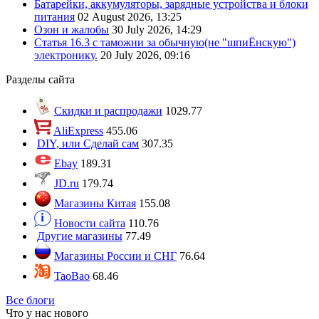
Батарейки, аккумуляторы, зарядные устройства и блоки
питания
02 August 2026, 13:25
Озон и жалобы
30 July 2026, 14:29
Статья 16.3 с таможни за обычную(не "шпиЁнскую")
электронику.
20 July 2026, 09:16
Разделы сайта
Скидки и распродажи
1029.77
AliExpress
455.06
DIY, или Сделай сам
307.35
Ebay
189.31
JD.ru
179.74
Магазины Китая
155.08
Новости сайта
110.76
Другие магазины
77.49
Магазины России и СНГ
76.64
TaoBao
68.46
Все блоги
Что у нас нового