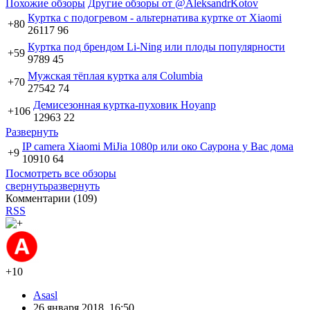
Похожие обзоры
Другие обзоры от @AleksandrKotov
Куртка с подогревом - альтернатива куртке от Xiaomi
+80
26117
96
Куртка под брендом Li-Ning или плоды популярности
+59
9789
45
Мужская тёплая куртка аля Columbia
+70
27542
74
Демисезонная куртка-пуховик Hoyanp
+106
12963
22
Развернуть
IP camera Xiaomi MiJia 1080p или око Саурона у Вас дома
+9
10910
64
Посмотреть все обзоры
свернуть
развернуть
Комментарии (
109
)
RSS
+10
Asasl
26 января 2018, 16:50