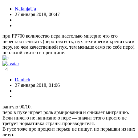
NafanjaUa
27 января 2018, 00:47
при FP700 количество пера настолько мизерно что его
перестают считать (перо там есть, пух технически крепиться к
перу, но чем качественней пух, тем меньше само по себе перо).
неплохой свитер в принципе.
+4
Danitch
27 января 2018, 01:06
вангую 90/10.
перо в пухе играет роль армирования и снижает миграцию.
Если ничего не написано о пере — значит этого просто не
требует нормативка страны-производителя.
В гусе тоже про процент перьев не пишут, но перышки из них
лезут.