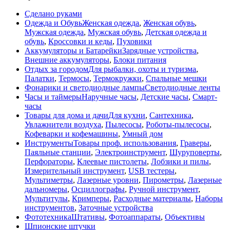
Сделано руками
Одежда и Обувь
Женская одежда
,
Женская обувь
,
Мужская одежда
,
Мужская обувь
,
Детская одежда и
обувь
,
Кроссовки и кеды
,
Пуховики
Аккумуляторы и Батарейки
Зарядные устройства
,
Внешние аккумуляторы
,
Блоки питания
Отдых за городом
Для рыбалки, охоты и туризма
,
Палатки
,
Термосы
,
Термокружки
,
Спальные мешки
Фонарики и светодиодные лампы
Светодиодные ленты
Часы и таймеры
Наручные часы
,
Детские часы
,
Смарт-
часы
Товары для дома и дачи
Для кухни
,
Сантехника
,
Увлажнители воздуха
,
Пылесосы
,
Роботы-пылесосы
,
Кофеварки и кофемашины
,
Умный дом
Инструменты
Товары проф. использования
,
Граверы
,
Паяльные станции
,
Электроинструмент
,
Шуруповерты
,
Перфораторы
,
Клеевые пистолеты
,
Лобзики и пилы
,
Измерительный инструмент
,
USB тестеры
,
Мультиметры
,
Лазерные уровни
,
Пирометры
,
Лазерные
дальномеры
,
Осциллографы
,
Ручной инструмент
,
Мультитулы
,
Кримперы
,
Расходные материалы
,
Наборы
инструментов
,
Заточные устройства
Фототехника
Штативы
,
Фотоаппараты
,
Объективы
Шпионские штучки