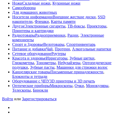
Ножи
Складные ножи
,
Кухонные ножи
Самооборона
Для домашних животных
Носители информации
Внешние жесткие диски
,
SSD
накопители
,
Флешки
,
Карты памяти
Другое
Электронные сигареты
,
ТВ-боксы
,
Проекторы
,
Принтеры и картриджи
Радиотовары
Радиоприемники
,
Рации
,
Электронные
компоненты
Спорт и Здоровье
Велотовары
,
Спортинвентарь
Питание и добавки
Чай
,
Протеин
,
Алкогольные напитки
Сетевое оборудование
Роутеры
Красота и здоровье
Ирригаторы
,
Зубные щетки
,
Глюкометры
,
Тонометры
,
Небулайзеры
,
Ортопедические
подушки
,
Зубные пасты
,
Машинки для стрижки волос
Канцелярские товары
Письменные принадлежности
,
Блокноты и тетради
Оборудование с ЧПУ
3D принтеры и 3D печать
Оптические приборы
Микроскопы
,
Очки
,
Монокуляры
,
Телескопы
,
Бинокли
Войти
или
Зарегистрироваться