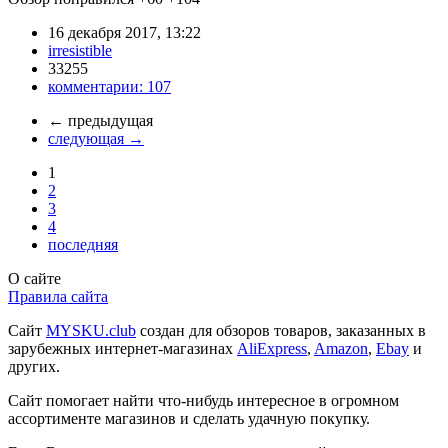
16 декабря 2017, 13:22
irresistible
33255
комментарии:
107
←
предыдущая
следующая
→
1
2
3
4
последняя
О сайте
Правила сайта
Сайт
MYSKU.club
cоздан для обзоров товаров, заказанных в
зарубежных интернет-магазинах
AliExpress
,
Amazon
,
Ebay
и
других.
Сайт помогает найти что-нибудь интересное в огромном
ассортименте магазинов и сделать удачную покупку.