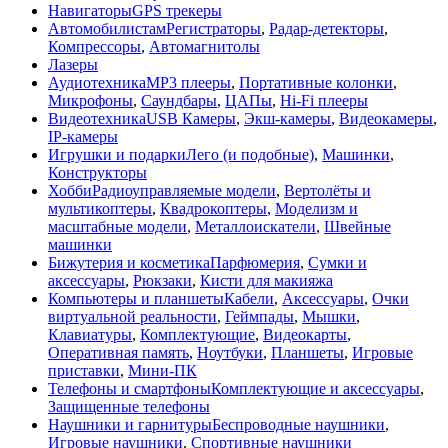
Навигаторы
GPS трекеры
Автомобилистам
Регистраторы
,
Радар-детекторы
,
Компрессоры
,
Автомагнитолы
Лазеры
Аудиотехника
MP3 плееры
,
Портативные колонки
,
Микрофоны
,
Саундбары
,
ЦАПы
,
Hi-Fi плееры
Видеотехника
USB Камеры
,
Экш-камеры
,
Видеокамеры
,
IP-камеры
Игрушки и подарки
Лего (и подобные)
,
Машинки
,
Конструкторы
Хобби
Радиоуправляемые модели
,
Вертолёты и
мультикоптеры
,
Квадрокоптеры
,
Моделизм и
масштабные модели
,
Металлоискатели
,
Швейные
машинки
Бижутерия и косметика
Парфюмерия
,
Сумки и
аксессуары
,
Рюкзаки
,
Кисти для макияжа
Компьютеры и планшеты
Кабели
,
Аксессуары
,
Очки
виртуальной реальности
,
Геймпады
,
Мышки
,
Клавиатуры
,
Комплектующие
,
Видеокарты
,
Оперативная память
,
Ноутбуки
,
Планшеты
,
Игровые
приставки
,
Мини-ПК
Телефоны и смартфоны
Комплектующие и аксессуары
,
Защищенные телефоны
Наушники и гарнитуры
Беспроводные наушники
,
Игровые наушники
,
Спортивные наушники