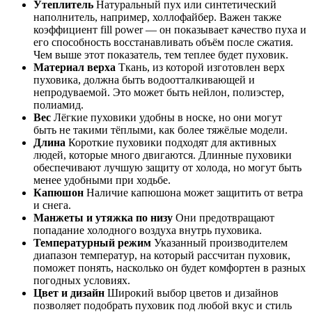
Утеплитель
Натуральный пух или синтетический
наполнитель, например, холлофайбер. Важен также
коэффициент fill power — он показывает качество пуха и
его способность восстанавливать объём после сжатия.
Чем выше этот показатель, тем теплее будет пуховик.
Материал верха
Ткань, из которой изготовлен верх
пуховика, должна быть водоотталкивающей и
непродуваемой. Это может быть нейлон, полиэстер,
полиамид.
Вес
Лёгкие пуховики удобны в носке, но они могут
быть не такими тёплыми, как более тяжёлые модели.
Длина
Короткие пуховики подходят для активных
людей, которые много двигаются. Длинные пуховики
обеспечивают лучшую защиту от холода, но могут быть
менее удобными при ходьбе.
Капюшон
Наличие капюшона может защитить от ветра
и снега.
Манжеты и утяжка по низу
Они предотвращают
попадание холодного воздуха внутрь пуховика.
Температурный режим
Указанный производителем
диапазон температур, на который рассчитан пуховик,
поможет понять, насколько он будет комфортен в разных
погодных условиях.
Цвет и дизайн
Широкий выбор цветов и дизайнов
позволяет подобрать пуховик под любой вкус и стиль