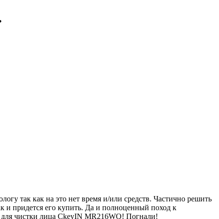
.
логу так как на это нет время и/или средств. Частично решить
ак и придется его купить. Да и полноценный поход к
ат для чистки лица CkeyIN MR216WQ! Погнали!