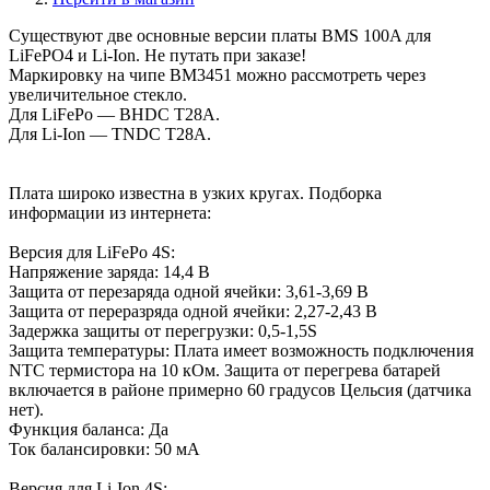
Существуют две основные версии платы BMS 100A для
LiFePO4 и Li-Ion. Не путать при заказе!
Маркировку на чипе BM3451 можно рассмотреть через
увеличительное стекло.
Для LiFePo — BHDC T28A.
Для Li-Ion — TNDC T28A.
Плата широко известна в узких кругах. Подборка
информации из интернета:
Версия для LiFePo 4S:
Напряжение заряда: 14,4 В
Защита от перезаряда одной ячейки: 3,61-3,69 В
Защита от переразряда одной ячейки: 2,27-2,43 В
Задержка защиты от перегрузки: 0,5-1,5S
Защита температуры: Плата имеет возможность подключения
NTC термистора на 10 кОм. Защита от перегрева батарей
включается в районе примерно 60 градусов Цельсия (датчика
нет).
Функция баланса: Да
Ток балансировки: 50 мА
Версия для Li-Ion 4S: