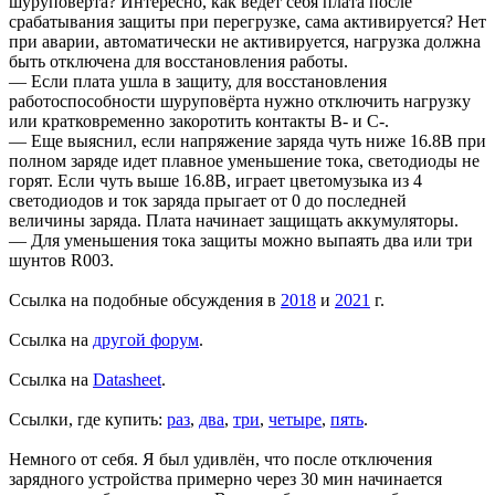
шуруповерта? Интересно, как ведёт себя плата после
срабатывания защиты при перегрузке, сама активируется? Нет
при аварии, автоматически не активируется, нагрузка должна
быть отключена для восстановления работы.
— Если плата ушла в защиту, для восстановления
работоспособности шуруповёрта нужно отключить нагрузку
или кратковременно закоротить контакты В- и С-.
— Еще выяснил, если напряжение заряда чуть ниже 16.8В при
полном заряде идет плавное уменьшение тока, светодиоды не
горят. Если чуть выше 16.8В, играет цветомузыка из 4
светодиодов и ток заряда прыгает от 0 до последней
величины заряда. Плата начинает защищать аккумуляторы.
— Для уменьшения тока защиты можно выпаять два или три
шунтов R003.
Ссылка на подобные обсуждения в
2018
и
2021
г.
Ссылка на
другой форум
.
Ссылка на
Datasheet
.
Ссылки, где купить:
раз
,
два
,
три
,
четыре
,
пять
.
Немного от себя. Я был удивлён, что после отключения
зарядного устройства примерно через 30 мин начинается