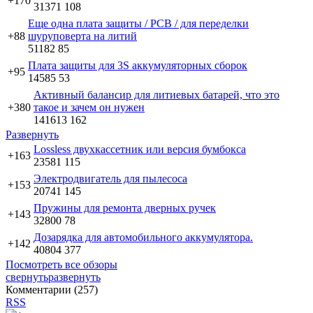
+170
31371
108
Еще одна плата защиты / PCB / для переделки
+88
шуруповерта на литий
51182
85
Плата защиты для 3S аккумуляторных сборок
+95
14585
53
Активный балансир для литиевых батарей, что это
+380
такое и зачем он нужен
141613
162
Развернуть
Lossless двухкассетник или версия бумбокса
+163
23581
115
Электродвигатель для пылесоса
+153
20741
145
Пружины для ремонта дверных ручек
+143
32800
78
Дозарядка для автомобильного аккумулятора.
+142
40804
377
Посмотреть все обзоры
свернуть
развернуть
Комментарии (
257
)
RSS