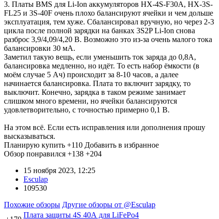
3. Платы BMS для Li-Ion аккумуляторов HX-4S-F30A, HX-3S-
FL25 и 3S-40F очень плохо балансируют ячейки и чем дольше
эксплуатация, тем хуже. Сбалансировал вручную, но через 2-3
цикла после полной зарядки на банках 3S2P Li-Ion снова
разброс 3,9/4,09/4,20 В. Возможно это из-за очень малого тока
балансировки 30 мА.
Заметил такую вещь, если уменьшить ток заряда до 0,8А,
балансировка медленно, но идёт. То есть набор ёмкости (в
моём случае 5 Ач) происходит за 8-10 часов, а далее
начинается балансировка. Плата то включит зарядку, то
выключит. Конечно, зарядка в таком режиме занимает
слишком много времени, но ячейки балансируются
удовлетворительно, с точностью примерно 0,1 В.
На этом всё. Если есть исправления или дополнения прошу
высказываться.
Планирую купить
+110
Добавить в избранное
Обзор понравился
+138
+204
15 ноября 2023, 12:25
Esculap
109530
Похожие обзоры
Другие обзоры от @Esculap
Плата защиты 4S 40А для LiFePo4