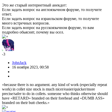
Это же старый интернетный анекдот:
Если задать вопрос на англоязычном форуме, то получите
ответ.
Если задать вопрос на израильском форуме, то получите
много встречных вопросов.
Если задать вопрос на русскоязычном форуме, то вам
подробно обьяснят, почему вы осел.
-3
JohnJack
16 ноября 2023, 00:58
«because there is no argument. any kind of work (especially repeat
work) in collet size stock is much nicer/easier/quicker/more
precise/safer to do in collets. someone who thinks otherwise should
have «RETARD» branded on their forehead and «DUMB ASS»
branded on their butt cheeks.»