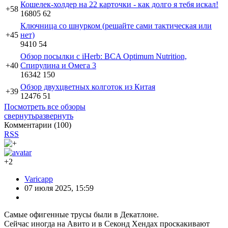
Кошелек-холдер на 22 карточки - как долго я тебя искал!
+58
16805
62
Ключница со шнурком (решайте сами тактическая или
+45
нет)
9410
54
Обзор посылки с iHerb: BCA Optimum Nutrition,
+40
Спирулина и Омега 3
16342
150
Обзор двухцветных колготок из Китая
+39
12476
51
Посмотреть все обзоры
свернуть
развернуть
Комментарии (
100
)
RSS
+2
Varicapp
07 июля 2025, 15:59
Самые офигенные трусы были в Декатлоне.
Сейчас иногда на Авито и в Секонд Хендах проскакивают