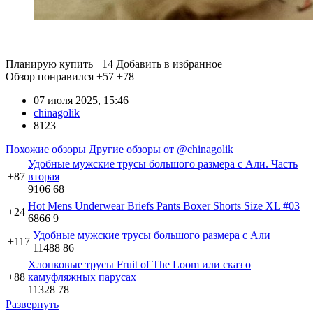
Планирую купить
+14
Добавить в избранное
Обзор понравился
+57
+78
07 июля 2025, 15:46
chinagolik
8123
Похожие обзоры
Другие обзоры от @chinagolik
Удобные мужские трусы большого размера с Али. Часть
+87
вторая
9106
68
Hot Mens Underwear Briefs Pants Boxer Shorts Size XL #03
+24
6866
9
Удобные мужские трусы большого размера с Али
+117
11488
86
Хлопковые трусы Fruit of The Loom или сказ о
+88
камуфляжных парусах
11328
78
Развернуть