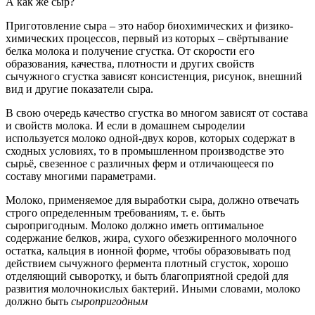
А как же сыр?
Приготовление сыра – это набор биохимических и физико-
химических процессов, первый из которых – свёртывание
белка молока и получение сгустка. От скорости его
образования, качества, плотности и других свойств
сычужного сгустка зависят консистенция, рисунок, внешний
вид и другие показатели сыра.
В свою очередь качество сгустка во многом зависят от состава
и свойств молока. И если в домашнем сыроделии
используется молоко одной-двух коров, которых содержат в
сходных условиях, то в промышленном производстве это
сырьё, свезенное с различных ферм и отличающееся по
составу многими параметрами.
Молоко, применяемое для выработки сыра, должно отвечать
строго определенным требованиям, т. е. быть
сыропригодным. Молоко должно иметь оптимальное
содержание белков, жира, сухого обезжиренного молочного
остатка, кальция в ионной форме, чтобы образовывать под
действием сычужного фермента плотный сгусток, хорошо
отделяющий сыворотку, и быть благоприятной средой для
развития молочнокислых бактерий. Иными словами, молоко
должно быть
сыропригодным