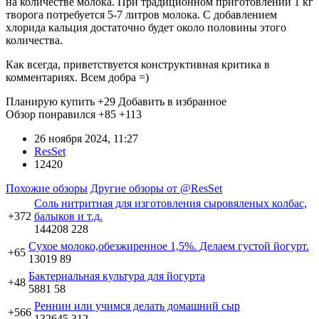
на количестве молока. При традиционном приготовлении 1 кг
творога потребуется 5-7 литров молока. С добавлением
хлорида кальция достаточно будет около половины этого
количества.
Как всегда, приветствуется конструктивная критика в
комментариях. Всем добра =)
Планирую купить
+29
Добавить в избранное
Обзор понравился
+85
+113
26 ноября 2024, 11:27
ResSet
12420
Похожие обзоры
Другие обзоры от @ResSet
Соль нитритная для изготовления сыровяленых колбас,
+372
балыков и т.д.
144208
228
Сухое молоко,обезжиренное 1,5%. Делаем густой йогурт.
+65
13019
89
Бактериальная культура для йогурта
+48
5881
58
Реннин или учимся делать домашний сыр
+566
132645
312