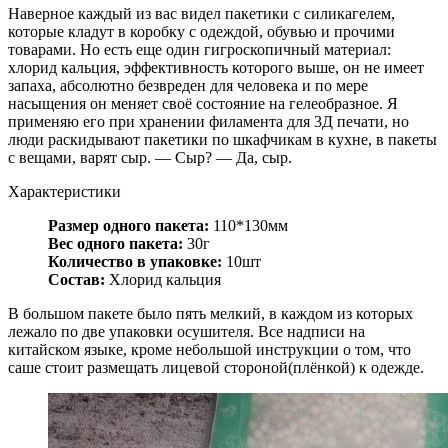
Наверное каждый из вас видел пакетики с силикагелем,
которые кладут в коробку с одеждой, обувью и прочими
товарами. Но есть еще один гигроскопичный материал:
хлорид кальция, эффективность которого выше, он не имеет
запаха, абсолютно безвреден для человека и по мере
насыщения он меняет своё состояние на гелеобразное. Я
применяю его при хранении филамента для 3Д печати, но
люди раскидывают пакетики по шкафчикам в кухне, в пакеты
с вещами, варят сыр. — Сыр? — Да, сыр.
Характеристики
Размер одного пакета:
110*130мм
Вес одного пакета:
30г
Количество в упаковке:
10шт
Состав:
Хлорид кальция
В большом пакете было пять мелкий, в каждом из которых
лежало по две упаковки осушителя. Все надписи на
китайском языке, кроме небольшой инструкции о том, что
саше стоит размещать лицевой стороной(плёнкой) к одежде.