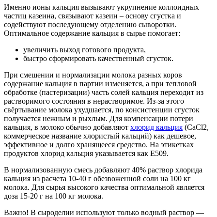
Именно ионы кальция вызывают укрупнение коллоидных
частиц казеина, связывают казеин – основу сгустка и
содействуют последующему отделению сыворотки.
Оптимальное содержание кальция в сырье помогает:
увеличить выход готового продукта,
быстро сформировать качественный сгусток.
При смешении и нормализации молока разных коров
содержание кальция в партии изменяется, а при тепловой
обработке (пастеризации) часть солей кальция переходит из
растворимого состояния в нерастворимое. Из-за этого
свёртывание молока ухудшается, по консистенции сгусток
получается нежным и рыхлым. Для компенсации потери
кальция, в молоко обычно добавляют
хлорид кальция
(CaCl2,
коммерческое название хлористый кальций) как дешевое,
эффективное и долго хранящееся средство. На этикетках
продуктов хлорид кальция указывается как Е509.
В нормализованную смесь добавляют 40% раствор хлорида
кальция из расчета 10-40 г обезвоженной соли на 100 кг
молока. Для сырья высокого качества оптимальной является
доза 15-20 г на 100 кг молока.
Важно! В сыроделии используют только водный раствор —