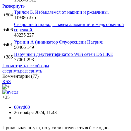
Развернуть
Трилон Б. Избавляемся от накипи и ржавчины.
+504
119386
375
Сварочный провод - паяем алюминий и медь обычной
+406
горелкой.
48235
227
Уранин А (индикатор Флуоресцеин Натрия)
+401
50466
149
Наручный деаутентификатор WiFi сетей DSTIKE
+385
77061
293
Посмотреть все обзоры
свернуть
развернуть
Комментарии (
77
)
RSS
+35
00svd00
26 ноября 2024, 11:43
Прикольная штука, но у силикагеля есть всё же одно