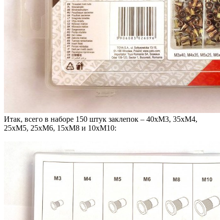
Итак, всего в наборе 150 штук заклепок – 40хМ3, 35хМ4,
25хМ5, 25хМ6, 15хМ8 и 10хМ10: