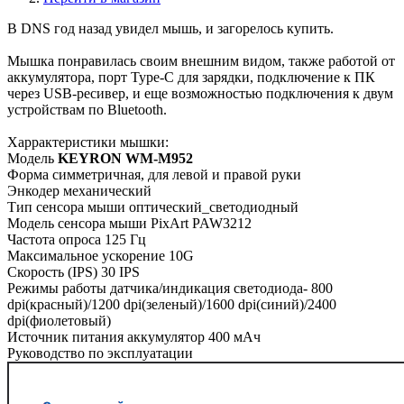
В DNS год назад увидел мышь, и загорелось купить.
Мышка понравилась своим внешним видом, также работой от
аккумулятора, порт Type-C для зарядки, подключение к ПК
через USB-ресивер, и еще возможностью подключения к двум
устройствам по Bluetooth.
Харрактеристики мышки:
Модель
KEYRON WM-M952
Форма симметричная, для левой и правой руки
Энкодер механический
Тип сенсора мыши оптический_светодиодный
Модель сенсора мыши PixArt PAW3212
Частота опроса 125 Гц
Максимальное ускорение 10G
Скорость (IPS) 30 IPS
Режимы работы датчика/индикация светодиода- 800
dpi(красный)/1200 dpi(зеленый)/1600 dpi(синий)/2400
dpi(фиолетовый)
Источник питания аккумулятор 400 мАч
Руководство по эксплуатации