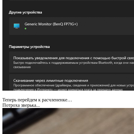
Теперь перейдем к расчлененке…
Потроха зверька...