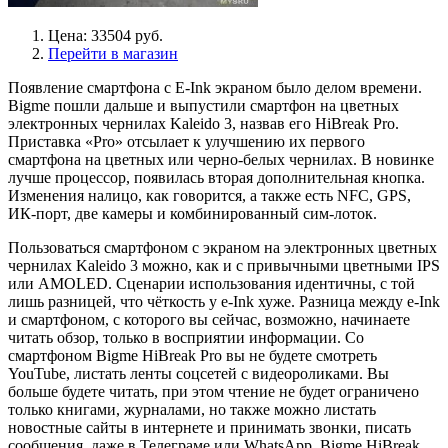
Цена: 33504 руб.
Перейти в магазин
Появление смартфона с E-Ink экраном было делом времени.
Bigme пошли дальше и выпустили смартфон на цветных
электронных чернилах Kaleido 3, назвав его HiBreak Pro.
Приставка «Pro» отсылает к улучшению их первого
смартфона на цветных или черно-белых чернилах. В новинке
лучше процессор, появилась вторая дополнительная кнопка.
Изменения налицо, как говорится, а также есть NFC, GPS,
ИК-порт, две камеры и комбинированный сим-лоток.
Пользоваться смартфоном с экраном на электронных цветных
чернилах Kaleido 3 можно, как и с привычными цветными IPS
или AMOLED. Сценарии использования идентичны, с той
лишь разницей, что чёткость у e-Ink хуже. Разница между e-Ink
и смартфоном, с которого вы сейчас, возможно, начинаете
читать обзор, только в восприятии информации. Со
смартфоном Bigme HiBreak Pro вы не будете смотреть
YouTube, листать ленты соцсетей с видеороликами. Вы
больше будете читать, при этом чтение не будет ограничено
только книгами, журналами, но также можно листать
новостные сайты в интернете и принимать звонки, писать
сообщения, даже в Телеграме или WhatsApp. Bigme HiBreak